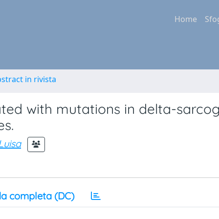
Home
Sfo
stract in rivista
ted with mutations in delta-sarco
es.
Luisa
a completa (DC)