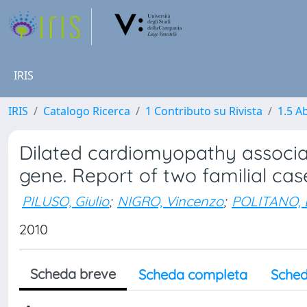
IRIS
IRIS
Catalogo Ricerca
1 Contributo su Rivista
1.5 Ab
Dilated cardiomyopathy associa
gene. Report of two familial cas
PILUSO, Giulio
;
NIGRO, Vincenzo
;
POLITANO, 
2010
Scheda breve
Scheda completa
Sched