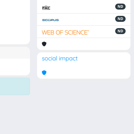
ND
ND
ND
social impact