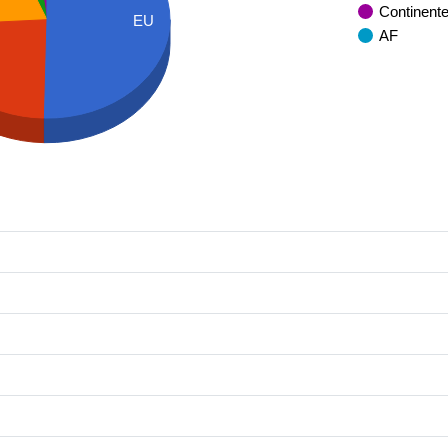
Continent
EU
AF