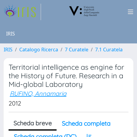
IRIS
IRIS
Catalogo Ricerca
7 Curatele
7.1 Curatela
Territorial intelligence as engine for
the History of Future. Research in a
Mid-global Laboratory
RUFINO, Annamaria
2012
Scheda breve
Scheda completa
Scheda completa (DC)