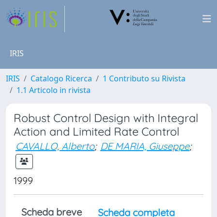
IRIS
IRIS
Catalogo Ricerca
1 Contributo su Rivista
1.1 Articolo in rivista
Robust Control Design with Integral
Action and Limited Rate Control
CAVALLO, Alberto
;
DE MARIA, Giuseppe
;
1999
Scheda breve
Scheda completa