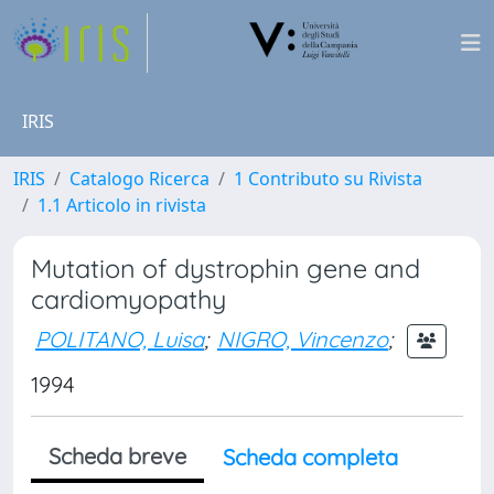
IRIS
IRIS
Catalogo Ricerca
1 Contributo su Rivista
1.1 Articolo in rivista
Mutation of dystrophin gene and
cardiomyopathy
POLITANO, Luisa
;
NIGRO, Vincenzo
;
1994
Scheda breve
Scheda completa