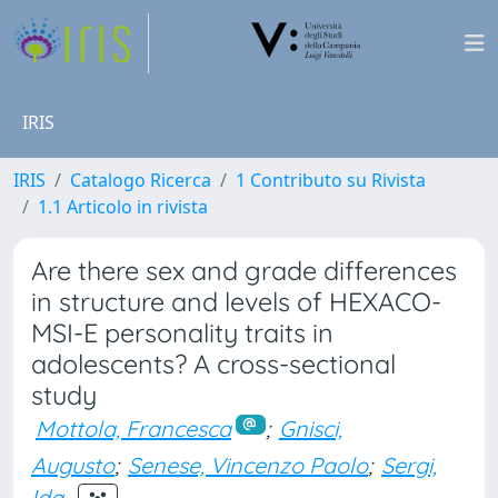
IRIS
IRIS
Catalogo Ricerca
1 Contributo su Rivista
1.1 Articolo in rivista
Are there sex and grade differences
in structure and levels of HEXACO-
MSI-E personality traits in
adolescents? A cross-sectional
study
Mottola, Francesca
;
Gnisci,
Augusto
;
Senese, Vincenzo Paolo
;
Sergi,
Ida