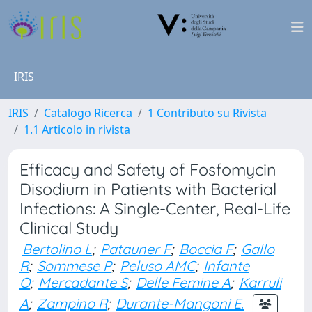
IRIS
IRIS
Catalogo Ricerca
1 Contributo su Rivista
1.1 Articolo in rivista
Efficacy and Safety of Fosfomycin
Disodium in Patients with Bacterial
Infections: A Single-Center, Real-Life
Clinical Study
Bertolino L
;
Patauner F
;
Boccia F
;
Gallo
R
;
Sommese P
;
Peluso AMC
;
Infante
O
;
Mercadante S
;
Delle Femine A
;
Karruli
A
;
Zampino R
;
Durante-Mangoni E.