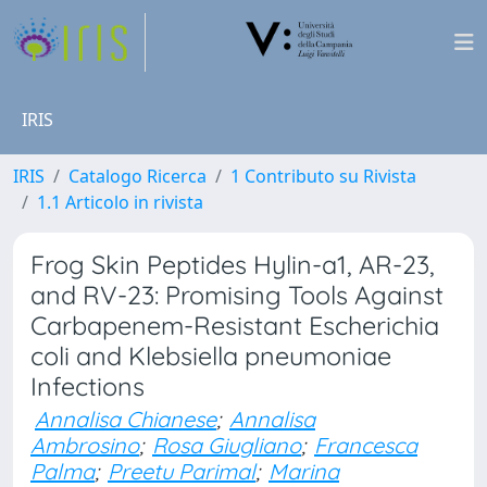
IRIS
IRIS
Catalogo Ricerca
1 Contributo su Rivista
1.1 Articolo in rivista
Frog Skin Peptides Hylin-a1, AR-23,
and RV-23: Promising Tools Against
Carbapenem-Resistant Escherichia
coli and Klebsiella pneumoniae
Infections
Annalisa Chianese
;
Annalisa
Ambrosino
;
Rosa Giugliano
;
Francesca
Palma
;
Preetu Parimal
;
Marina