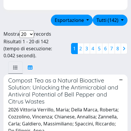
Esportazione
Tutti (142)
Mostra
records
Risultati 1 - 20 di 142
(tempo di esecuzione:
1
2
3
4
5
6
7
8
0.042 secondi).
Compost Tea as a Natural Bioactive
Solution: Unlocking the Antimicrobial and
Antiviral Potential of Bell Pepper and
Citrus Wastes
2026 Vittoria Verrillo, Maria; Della Marca, Roberta;
Cozzolino, Vincenza; Chianese, Annalisa; Zannella,
Carla; Galdiero, Massimiliano; Spaccini, Riccardo;
De Filippis, Anna