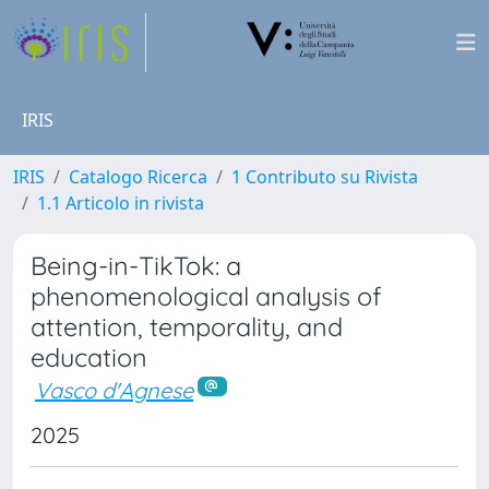
IRIS
IRIS
Catalogo Ricerca
1 Contributo su Rivista
1.1 Articolo in rivista
Being-in-TikTok: a
phenomenological analysis of
attention, temporality, and
education
Vasco d'Agnese
2025