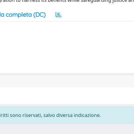
ration to harness its benefits while safeguarding justice an
a completa (DC)
ritti sono riservati, salvo diversa indicazione.