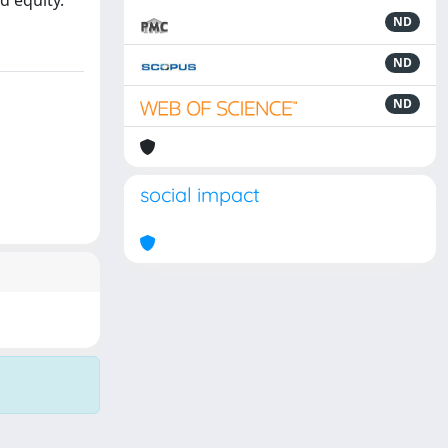
d equity.
ND
ND
ND
social impact