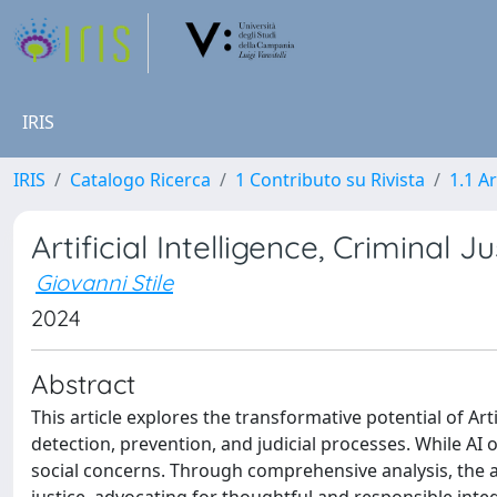
IRIS
IRIS
Catalogo Ricerca
1 Contributo su Rivista
1.1 Ar
Artificial Intelligence, Criminal 
Giovanni Stile
2024
Abstract
This article explores the transformative potential of Arti
detection, prevention, and judicial processes. While AI off
social concerns. Through comprehensive analysis, the ar