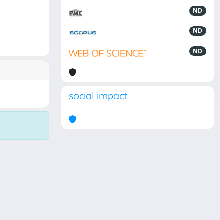
ND
ND
ND
social impact