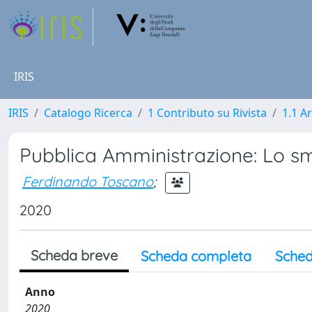
IRIS
IRIS
Catalogo Ricerca
1 Contributo su Rivista
1.1 Ar
Pubblica Amministrazione: Lo s
Ferdinando Toscano
;
2020
Scheda breve
Scheda completa
Sched
Anno
2020