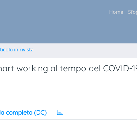
Home
Sfo
ticolo in rivista
mart working al tempo del COVID-1
a completa (DC)