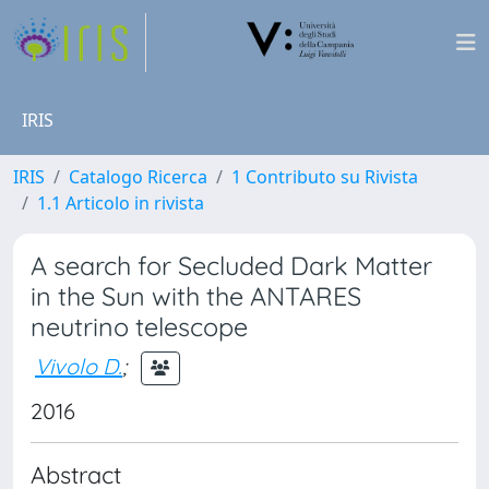
IRIS
IRIS
Catalogo Ricerca
1 Contributo su Rivista
1.1 Articolo in rivista
A search for Secluded Dark Matter
in the Sun with the ANTARES
neutrino telescope
Vivolo D.
;
2016
Abstract