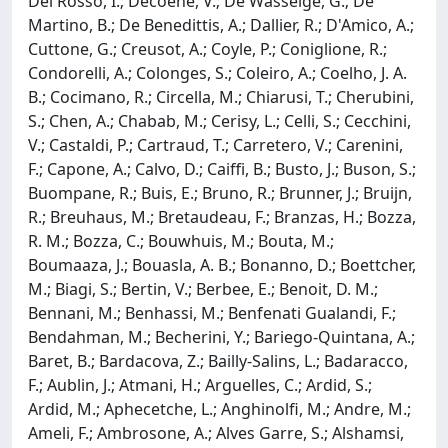
Del Rosso, I.; Decoene, V.; De Wasseige, G.; De
Martino, B.; De Benedittis, A.; Dallier, R.; D'Amico, A.;
Cuttone, G.; Creusot, A.; Coyle, P.; Coniglione, R.;
Condorelli, A.; Colonges, S.; Coleiro, A.; Coelho, J. A.
B.; Cocimano, R.; Circella, M.; Chiarusi, T.; Cherubini,
S.; Chen, A.; Chabab, M.; Cerisy, L.; Celli, S.; Cecchini,
V.; Castaldi, P.; Cartraud, T.; Carretero, V.; Carenini,
F.; Capone, A.; Calvo, D.; Caiffi, B.; Busto, J.; Buson, S.;
Buompane, R.; Buis, E.; Bruno, R.; Brunner, J.; Bruijn,
R.; Breuhaus, M.; Bretaudeau, F.; Branzas, H.; Bozza,
R. M.; Bozza, C.; Bouwhuis, M.; Bouta, M.;
Boumaaza, J.; Bouasla, A. B.; Bonanno, D.; Boettcher,
M.; Biagi, S.; Bertin, V.; Berbee, E.; Benoit, D. M.;
Bennani, M.; Benhassi, M.; Benfenati Gualandi, F.;
Bendahman, M.; Becherini, Y.; Bariego-Quintana, A.;
Baret, B.; Bardacova, Z.; Bailly-Salins, L.; Badaracco,
F.; Aublin, J.; Atmani, H.; Arguelles, C.; Ardid, S.;
Ardid, M.; Aphecetche, L.; Anghinolfi, M.; Andre, M.;
Ameli, F.; Ambrosone, A.; Alves Garre, S.; Alshamsi,