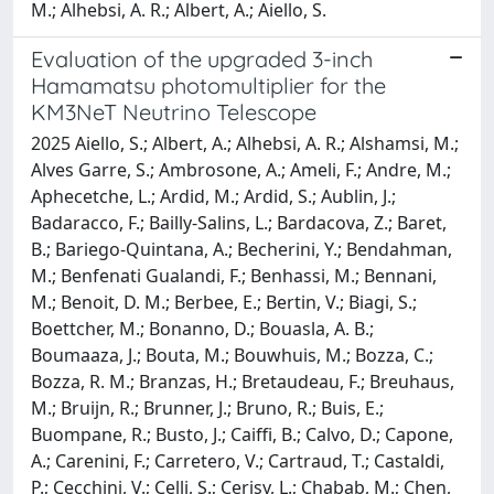
M.; Alhebsi, A. R.; Albert, A.; Aiello, S.
Evaluation of the upgraded 3-inch
Hamamatsu photomultiplier for the
KM3NeT Neutrino Telescope
2025 Aiello, S.; Albert, A.; Alhebsi, A. R.; Alshamsi, M.;
Alves Garre, S.; Ambrosone, A.; Ameli, F.; Andre, M.;
Aphecetche, L.; Ardid, M.; Ardid, S.; Aublin, J.;
Badaracco, F.; Bailly-Salins, L.; Bardacova, Z.; Baret,
B.; Bariego-Quintana, A.; Becherini, Y.; Bendahman,
M.; Benfenati Gualandi, F.; Benhassi, M.; Bennani,
M.; Benoit, D. M.; Berbee, E.; Bertin, V.; Biagi, S.;
Boettcher, M.; Bonanno, D.; Bouasla, A. B.;
Boumaaza, J.; Bouta, M.; Bouwhuis, M.; Bozza, C.;
Bozza, R. M.; Branzas, H.; Bretaudeau, F.; Breuhaus,
M.; Bruijn, R.; Brunner, J.; Bruno, R.; Buis, E.;
Buompane, R.; Busto, J.; Caiffi, B.; Calvo, D.; Capone,
A.; Carenini, F.; Carretero, V.; Cartraud, T.; Castaldi,
P.; Cecchini, V.; Celli, S.; Cerisy, L.; Chabab, M.; Chen,