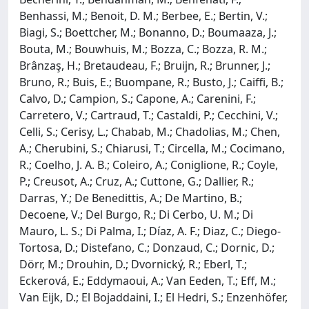
Benhassi, M.; Benoit, D. M.; Berbee, E.; Bertin, V.;
Biagi, S.; Boettcher, M.; Bonanno, D.; Boumaaza, J.;
Bouta, M.; Bouwhuis, M.; Bozza, C.; Bozza, R. M.;
Brânzaş, H.; Bretaudeau, F.; Bruijn, R.; Brunner, J.;
Bruno, R.; Buis, E.; Buompane, R.; Busto, J.; Caiffi, B.;
Calvo, D.; Campion, S.; Capone, A.; Carenini, F.;
Carretero, V.; Cartraud, T.; Castaldi, P.; Cecchini, V.;
Celli, S.; Cerisy, L.; Chabab, M.; Chadolias, M.; Chen,
A.; Cherubini, S.; Chiarusi, T.; Circella, M.; Cocimano,
R.; Coelho, J. A. B.; Coleiro, A.; Coniglione, R.; Coyle,
P.; Creusot, A.; Cruz, A.; Cuttone, G.; Dallier, R.;
Darras, Y.; De Benedittis, A.; De Martino, B.;
Decoene, V.; Del Burgo, R.; Di Cerbo, U. M.; Di
Mauro, L. S.; Di Palma, I.; Díaz, A. F.; Diaz, C.; Diego-
Tortosa, D.; Distefano, C.; Donzaud, C.; Dornic, D.;
Dörr, M.; Drouhin, D.; Dvornický, R.; Eberl, T.;
Eckerová, E.; Eddymaoui, A.; Van Eeden, T.; Eff, M.;
Van Eijk, D.; El Bojaddaini, I.; El Hedri, S.; Enzenhöfer,