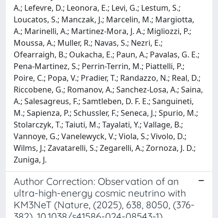
A.; Lefevre, D.; Leonora, E.; Levi, G.; Lestum, S.;
Loucatos, S.; Manczak, J.; Marcelin, M.; Margiotta,
A.; Marinelli, A.; Martinez-Mora, J. A.; Migliozzi, P.;
Moussa, A.; Muller, R.; Navas, S.; Nezri, E.;
Ofearraigh, B.; Oukacha, E.; Paun, A.; Pavalas, G. E.;
Pena-Martinez, S.; Perrin-Terrin, M.; Piattelli, P.;
Poire, C.; Popa, V.; Pradier, T.; Randazzo, N.; Real, D.;
Riccobene, G.; Romanov, A.; Sanchez-Losa, A.; Saina,
A.; Salesagreus, F.; Samtleben, D. F. E.; Sanguineti,
M.; Sapienza, P.; Schussler, F.; Seneca, J.; Spurio, M.;
Stolarczyk, T.; Taiuti, M.; Tayalati, Y.; Vallage, B.;
Vannoye, G.; Vanelewyck, V.; Viola, S.; Vivolo, D.;
Wilms, J.; Zavatarelli, S.; Zegarelli, A.; Zornoza, J. D.;
Zuniga, J.
Author Correction: Observation of an
ultra-high-energy cosmic neutrino with
KM3NeT (Nature, (2025), 638, 8050, (376-
382), 10.1038/s41586-024-08543-1)