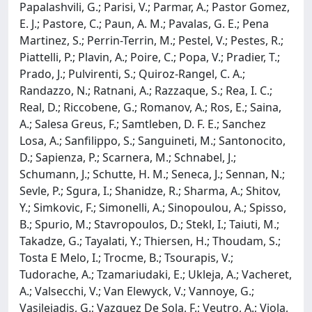
Papalashvili, G.; Parisi, V.; Parmar, A.; Pastor Gomez,
E. J.; Pastore, C.; Paun, A. M.; Pavalas, G. E.; Pena
Martinez, S.; Perrin-Terrin, M.; Pestel, V.; Pestes, R.;
Piattelli, P.; Plavin, A.; Poire, C.; Popa, V.; Pradier, T.;
Prado, J.; Pulvirenti, S.; Quiroz-Rangel, C. A.;
Randazzo, N.; Ratnani, A.; Razzaque, S.; Rea, I. C.;
Real, D.; Riccobene, G.; Romanov, A.; Ros, E.; Saina,
A.; Salesa Greus, F.; Samtleben, D. F. E.; Sanchez
Losa, A.; Sanfilippo, S.; Sanguineti, M.; Santonocito,
D.; Sapienza, P.; Scarnera, M.; Schnabel, J.;
Schumann, J.; Schutte, H. M.; Seneca, J.; Sennan, N.;
Sevle, P.; Sgura, I.; Shanidze, R.; Sharma, A.; Shitov,
Y.; Simkovic, F.; Simonelli, A.; Sinopoulou, A.; Spisso,
B.; Spurio, M.; Stavropoulos, D.; Stekl, I.; Taiuti, M.;
Takadze, G.; Tayalati, Y.; Thiersen, H.; Thoudam, S.;
Tosta E Melo, I.; Trocme, B.; Tsourapis, V.;
Tudorache, A.; Tzamariudaki, E.; Ukleja, A.; Vacheret,
A.; Valsecchi, V.; Van Elewyck, V.; Vannoye, G.;
Vasileiadis, G.; Vazquez De Sola, F.; Veutro, A.; Viola,