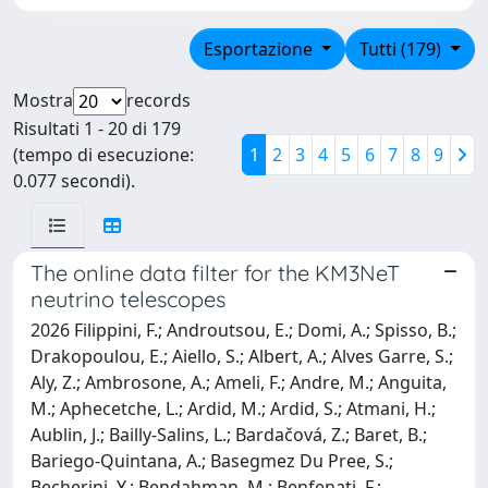
Esportazione
Tutti (179)
Mostra
records
Risultati 1 - 20 di 179
(tempo di esecuzione:
1
2
3
4
5
6
7
8
9
0.077 secondi).
The online data filter for the KM3NeT
neutrino telescopes
2026 Filippini, F.; Androutsou, E.; Domi, A.; Spisso, B.;
Drakopoulou, E.; Aiello, S.; Albert, A.; Alves Garre, S.;
Aly, Z.; Ambrosone, A.; Ameli, F.; Andre, M.; Anguita,
M.; Aphecetche, L.; Ardid, M.; Ardid, S.; Atmani, H.;
Aublin, J.; Bailly-Salins, L.; Bardačová, Z.; Baret, B.;
Bariego-Quintana, A.; Basegmez Du Pree, S.;
Becherini, Y.; Bendahman, M.; Benfenati, F.;