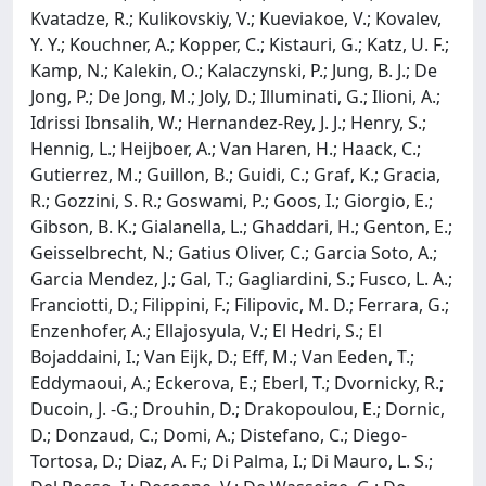
Kvatadze, R.; Kulikovskiy, V.; Kueviakoe, V.; Kovalev,
Y. Y.; Kouchner, A.; Kopper, C.; Kistauri, G.; Katz, U. F.;
Kamp, N.; Kalekin, O.; Kalaczynski, P.; Jung, B. J.; De
Jong, P.; De Jong, M.; Joly, D.; Illuminati, G.; Ilioni, A.;
Idrissi Ibnsalih, W.; Hernandez-Rey, J. J.; Henry, S.;
Hennig, L.; Heijboer, A.; Van Haren, H.; Haack, C.;
Gutierrez, M.; Guillon, B.; Guidi, C.; Graf, K.; Gracia,
R.; Gozzini, S. R.; Goswami, P.; Goos, I.; Giorgio, E.;
Gibson, B. K.; Gialanella, L.; Ghaddari, H.; Genton, E.;
Geisselbrecht, N.; Gatius Oliver, C.; Garcia Soto, A.;
Garcia Mendez, J.; Gal, T.; Gagliardini, S.; Fusco, L. A.;
Franciotti, D.; Filippini, F.; Filipovic, M. D.; Ferrara, G.;
Enzenhofer, A.; Ellajosyula, V.; El Hedri, S.; El
Bojaddaini, I.; Van Eijk, D.; Eff, M.; Van Eeden, T.;
Eddymaoui, A.; Eckerova, E.; Eberl, T.; Dvornicky, R.;
Ducoin, J. -G.; Drouhin, D.; Drakopoulou, E.; Dornic,
D.; Donzaud, C.; Domi, A.; Distefano, C.; Diego-
Tortosa, D.; Diaz, A. F.; Di Palma, I.; Di Mauro, L. S.;