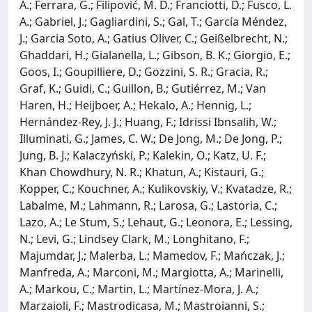
A.; Ferrara, G.; Filipović, M. D.; Franciotti, D.; Fusco, L.
A.; Gabriel, J.; Gagliardini, S.; Gal, T.; García Méndez,
J.; Garcia Soto, A.; Gatius Oliver, C.; Geißelbrecht, N.;
Ghaddari, H.; Gialanella, L.; Gibson, B. K.; Giorgio, E.;
Goos, I.; Goupilliere, D.; Gozzini, S. R.; Gracia, R.;
Graf, K.; Guidi, C.; Guillon, B.; Gutiérrez, M.; Van
Haren, H.; Heijboer, A.; Hekalo, A.; Hennig, L.;
Hernández-Rey, J. J.; Huang, F.; Idrissi Ibnsalih, W.;
Illuminati, G.; James, C. W.; De Jong, M.; De Jong, P.;
Jung, B. J.; Kalaczyński, P.; Kalekin, O.; Katz, U. F.;
Khan Chowdhury, N. R.; Khatun, A.; Kistauri, G.;
Kopper, C.; Kouchner, A.; Kulikovskiy, V.; Kvatadze, R.;
Labalme, M.; Lahmann, R.; Larosa, G.; Lastoria, C.;
Lazo, A.; Le Stum, S.; Lehaut, G.; Leonora, E.; Lessing,
N.; Levi, G.; Lindsey Clark, M.; Longhitano, F.;
Majumdar, J.; Malerba, L.; Mamedov, F.; Mańczak, J.;
Manfreda, A.; Marconi, M.; Margiotta, A.; Marinelli,
A.; Markou, C.; Martin, L.; Martínez-Mora, J. A.;
Marzaioli, F.; Mastrodicasa, M.; Mastroianni, S.;