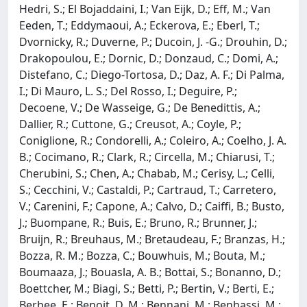
Hedri, S.; El Bojaddaini, I.; Van Eijk, D.; Eff, M.; Van
Eeden, T.; Eddymaoui, A.; Eckerova, E.; Eberl, T.;
Dvornicky, R.; Duverne, P.; Ducoin, J. -G.; Drouhin, D.;
Drakopoulou, E.; Dornic, D.; Donzaud, C.; Domi, A.;
Distefano, C.; Diego-Tortosa, D.; Daz, A. F.; Di Palma,
I.; Di Mauro, L. S.; Del Rosso, I.; Deguire, P.;
Decoene, V.; De Wasseige, G.; De Benedittis, A.;
Dallier, R.; Cuttone, G.; Creusot, A.; Coyle, P.;
Coniglione, R.; Condorelli, A.; Coleiro, A.; Coelho, J. A.
B.; Cocimano, R.; Clark, R.; Circella, M.; Chiarusi, T.;
Cherubini, S.; Chen, A.; Chabab, M.; Cerisy, L.; Celli,
S.; Cecchini, V.; Castaldi, P.; Cartraud, T.; Carretero,
V.; Carenini, F.; Capone, A.; Calvo, D.; Caiffi, B.; Busto,
J.; Buompane, R.; Buis, E.; Bruno, R.; Brunner, J.;
Bruijn, R.; Breuhaus, M.; Bretaudeau, F.; Branzas, H.;
Bozza, R. M.; Bozza, C.; Bouwhuis, M.; Bouta, M.;
Boumaaza, J.; Bouasla, A. B.; Bottai, S.; Bonanno, D.;
Boettcher, M.; Biagi, S.; Betti, P.; Bertin, V.; Berti, E.;
Berbee, E.; Benoit, D. M.; Bennani, M.; Benhassi, M.;