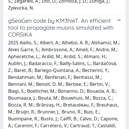
S.; Zegarelli, A.; Zito, D.; Zornoza, J. D.; Zuniga, J.;
Zywucka, N.
gSeaGen code by KM3NeT: An efficient
tool to propagate muons simulated with
CORSIKA
2025 Aiello, S.; Albert, A.; Alhebsi, A. R.; Alshamsi, M.;
Alves Garre, S.; Ambrosone, A.; Ameli, F.; Andre, M.;
Aphecetche, L.; Ardid, M.; Ardid, S.; Atmani, H.;
Aublin, J.; Badaracco, F.; Bailly-Salins, L.; Bardačová,
Z.; Baret, B.; Bariego-Quintana, A.; Becherini, Y.;
Bendahman, M.; Benfenati, F.; Benhassi, M.;
Bennani, M.; Benoit, D. M.; Berbee, E.; Bertin, V.;
Biagi, S.; Boettcher, M.; Bonanno, D.; Bouasla, A. B.;
Boumaaza, J.; Bouta, M.; Bouwhuis, M.; Bozza, C.;
Bozza, R. M.; Brânzaş, H.; Bretaudeau, F.; Breuhaus,
M.; Bruijn, R.; Brunner, J.; Bruno, R.; Buis, E.;
Buompane, R.; Busto, J.; Caiffi, B.; Calvo, D.; Capone,
A.; Carenini, F.; Carretero, V.; Cartraud, T.; Castaldi,