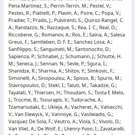
Pena Martinez, S.; Perrin-Terrin, M.; Pestel, V.;
Pestes, R.; Piattelli, P.; Plavin, A.; Poire, C.; Popa, V.;
Pradier, T.; Prado, J.; Pulvirenti, S.; Quiroz-Rangel, C.
A.; Randazzo, N.; Razzaque, S.; Rea, I. C.; Real, D.;
Riccobene, G.; Romanov, A.; Ros, E.; Saina, A.; Salesa
Greus, F.; Samtleben, D. F. E.; Sanchez Losa, A.;
Sanfilippo, S.; Sanguineti, M.; Santonocito, D.;
Sapienza, P.; Schnabel, J.; Schumann, J.; Schutte, H.
M.; Seneca, J.; Sennan, N.; Sevle, P.; Sgura, I.;
Shanidze, R.; Sharma, A.; Shitov, Y.; Simkovic, F.;
Simonelli, A.; Sinopoulou, A.; Spisso, B.; Spurio, M.;
Stavropoulos, D.; Stekl, I.; Taiuti, M.; Takadze, G.;
Tayalati, Y.; Thiersen, H.; Thoudam, S.; Tosta E Melo,
I.; Trocme, B.; Tsourapis, V.; Tudorache, A.;
Tzamariudaki, E.; Ukleja, A.; Vacheret, A.; Valsecchi,
V.; Van Elewyck, V.; Vannoye, G.; Vasileiadis, G.;
Vazquez De Sola, F.; Veutro, A.; Viola, S.; Vivolo, D.;
Van Vliet, A.; De Wolf, E.; Lhenry-Yvon, I.; Zavatarelli,