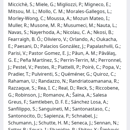
Miccichè, S.; Miele, G.; Migliozzi, P.; Migneco, E.;
Mitsou, M. L.; Mollo, C. M.; Morales-Gallegos, L.;
Morley-Wong, C.; Moussa, A.; Mozun Mateo, I.;
Muller, R.; Musone, M. R.; Musumeci, M.; Nauta, L.;
Navas, S.; Nayerhoda, A.; Nicolau, C. A.; Nkosi, B.;
Fearraigh, B. Ó.; Oliviero, V.; Orlando, A.; Oukacha,
E.; Paesani, D.; Palacios González, J.; Papalashvili, G.;
Parisi, V.; Pastor Gomez, E. J.; Păun, A. M.; Păvălaş,
G. E.; Peña Martínez, S.; Perrin-Terrin, M.; Perronnel,
J.; Pestel, V.; Pestes, R.; Piattelli, P.; Poirè, C.; Popa, V.;
Pradier, T.; Pulvirenti, S.; Quéméner, G.; Quiroz, C.;
Rahaman, U.; Randazzo, N.; Randriatoamanana, R.;
Razzaque, S.; Rea, I. C.; Real, D.; Reck, S.; Riccobene,
G.; Robinson, J.; Romanov, A.; Šaina, A.; Salesa
Greus, F.; Samtleben, D. F. E.; Sánchez Losa, A.;
Sanfilippo, S.; Sanguineti, M.; Santonastaso, C.;
Santonocito, D.; Sapienza, P.; Schnabel, J.;
Schumann, J.; Schutte, H. M.; Seneca, J.; Sennan, N.;
Setter, B.; Sgura, I.; Shanidze, R.; Shitov, Y.; Šimkovic,