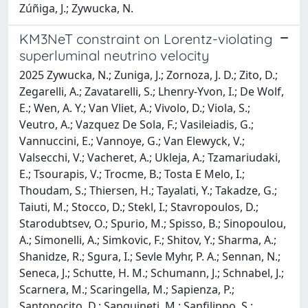
Zúñiga, J.; Zywucka, N.
KM3NeT constraint on Lorentz-violating
superluminal neutrino velocity
2025 Zywucka, N.; Zuniga, J.; Zornoza, J. D.; Zito, D.;
Zegarelli, A.; Zavatarelli, S.; Lhenry-Yvon, I.; De Wolf,
E.; Wen, A. Y.; Van Vliet, A.; Vivolo, D.; Viola, S.;
Veutro, A.; Vazquez De Sola, F.; Vasileiadis, G.;
Vannuccini, E.; Vannoye, G.; Van Elewyck, V.;
Valsecchi, V.; Vacheret, A.; Ukleja, A.; Tzamariudaki,
E.; Tsourapis, V.; Trocme, B.; Tosta E Melo, I.;
Thoudam, S.; Thiersen, H.; Tayalati, Y.; Takadze, G.;
Taiuti, M.; Stocco, D.; Stekl, I.; Stavropoulos, D.;
Starodubtsev, O.; Spurio, M.; Spisso, B.; Sinopoulou,
A.; Simonelli, A.; Simkovic, F.; Shitov, Y.; Sharma, A.;
Shanidze, R.; Sgura, I.; Sevle Myhr, P. A.; Sennan, N.;
Seneca, J.; Schutte, H. M.; Schumann, J.; Schnabel, J.;
Scarnera, M.; Scaringella, M.; Sapienza, P.;
Santonocito, D.; Sanguineti, M.; Sanfilippo, S.;