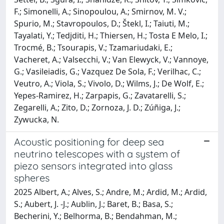
F.; Simonelli, A.; Sinopoulou, A.; Smirnov, M. V.;
Spurio, M.; Stavropoulos, D.; Štekl, I.; Taiuti, M.;
Tayalati, Y.; Tedjditi, H.; Thiersen, H.; Tosta E Melo, I.;
Trocmé, B.; Tsourapis, V.; Tzamariudaki, E.;
Vacheret, A.; Valsecchi, V.; Van Elewyck, V.; Vannoye,
G.; Vasileiadis, G.; Vazquez De Sola, F.; Verilhac, C.;
Veutro, A.; Viola, S.; Vivolo, D.; Wilms, J.; De Wolf, E.;
Yepes-Ramirez, H.; Zarpapis, G.; Zavatarelli, S.;
Zegarelli, A.; Zito, D.; Zornoza, J. D.; Zúñiga, J.;
Zywucka, N.
Acoustic positioning for deep sea
neutrino telescopes with a system of
piezo sensors integrated into glass
spheres
2025 Albert, A.; Alves, S.; Andre, M.; Ardid, M.; Ardid,
S.; Aubert, J. -J.; Aublin, J.; Baret, B.; Basa, S.;
Becherini, Y.; Belhorma, B.; Bendahman, M.;