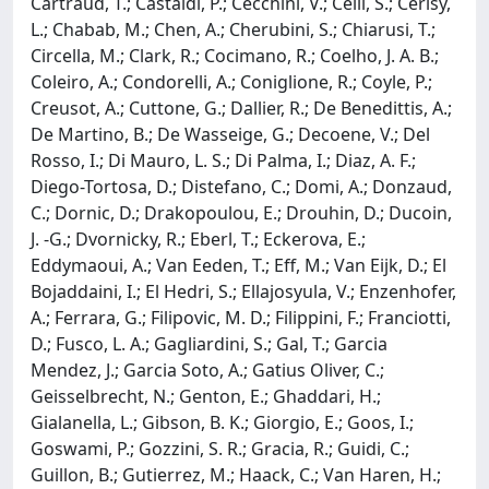
Cartraud, T.; Castaldi, P.; Cecchini, V.; Celli, S.; Cerisy,
L.; Chabab, M.; Chen, A.; Cherubini, S.; Chiarusi, T.;
Circella, M.; Clark, R.; Cocimano, R.; Coelho, J. A. B.;
Coleiro, A.; Condorelli, A.; Coniglione, R.; Coyle, P.;
Creusot, A.; Cuttone, G.; Dallier, R.; De Benedittis, A.;
De Martino, B.; De Wasseige, G.; Decoene, V.; Del
Rosso, I.; Di Mauro, L. S.; Di Palma, I.; Diaz, A. F.;
Diego-Tortosa, D.; Distefano, C.; Domi, A.; Donzaud,
C.; Dornic, D.; Drakopoulou, E.; Drouhin, D.; Ducoin,
J. -G.; Dvornicky, R.; Eberl, T.; Eckerova, E.;
Eddymaoui, A.; Van Eeden, T.; Eff, M.; Van Eijk, D.; El
Bojaddaini, I.; El Hedri, S.; Ellajosyula, V.; Enzenhofer,
A.; Ferrara, G.; Filipovic, M. D.; Filippini, F.; Franciotti,
D.; Fusco, L. A.; Gagliardini, S.; Gal, T.; Garcia
Mendez, J.; Garcia Soto, A.; Gatius Oliver, C.;
Geisselbrecht, N.; Genton, E.; Ghaddari, H.;
Gialanella, L.; Gibson, B. K.; Giorgio, E.; Goos, I.;
Goswami, P.; Gozzini, S. R.; Gracia, R.; Guidi, C.;
Guillon, B.; Gutierrez, M.; Haack, C.; Van Haren, H.;