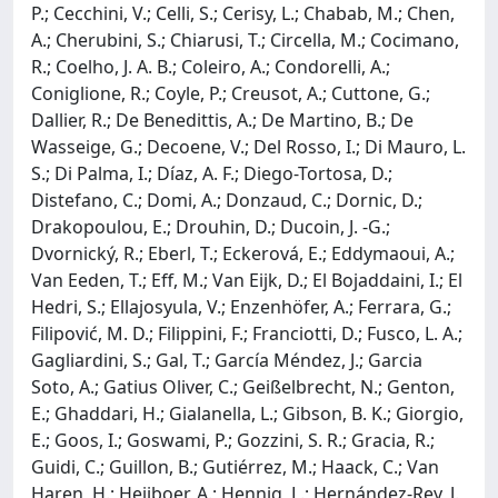
P.; Cecchini, V.; Celli, S.; Cerisy, L.; Chabab, M.; Chen,
A.; Cherubini, S.; Chiarusi, T.; Circella, M.; Cocimano,
R.; Coelho, J. A. B.; Coleiro, A.; Condorelli, A.;
Coniglione, R.; Coyle, P.; Creusot, A.; Cuttone, G.;
Dallier, R.; De Benedittis, A.; De Martino, B.; De
Wasseige, G.; Decoene, V.; Del Rosso, I.; Di Mauro, L.
S.; Di Palma, I.; Díaz, A. F.; Diego-Tortosa, D.;
Distefano, C.; Domi, A.; Donzaud, C.; Dornic, D.;
Drakopoulou, E.; Drouhin, D.; Ducoin, J. -G.;
Dvornický, R.; Eberl, T.; Eckerová, E.; Eddymaoui, A.;
Van Eeden, T.; Eff, M.; Van Eijk, D.; El Bojaddaini, I.; El
Hedri, S.; Ellajosyula, V.; Enzenhöfer, A.; Ferrara, G.;
Filipović, M. D.; Filippini, F.; Franciotti, D.; Fusco, L. A.;
Gagliardini, S.; Gal, T.; García Méndez, J.; Garcia
Soto, A.; Gatius Oliver, C.; Geißelbrecht, N.; Genton,
E.; Ghaddari, H.; Gialanella, L.; Gibson, B. K.; Giorgio,
E.; Goos, I.; Goswami, P.; Gozzini, S. R.; Gracia, R.;
Guidi, C.; Guillon, B.; Gutiérrez, M.; Haack, C.; Van
Haren, H.; Heijboer, A.; Hennig, L.; Hernández-Rey, J.