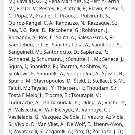
M.; Păvălaş, G. E.; Peña Martínez, S.; Perrin-Terrin,
M.; Pestel, V.; Pestes, R.; Piattelli, P.; Plavin, A.; Poirè,
C.; Popa, V.; Pradier, T.; Prado, J.; Pulvirenti, S.;
Quiroz-Rangel, C. A.; Randazzo, N.; Razzaque, S.;
Rea, I. C.; Real, D.; Riccobene, G.; Robinson, J.;
Romanov, A.; Ros, E.; Šaina, A.; Salesa Greus, F.;
Samtleben, D. F. E.; Sánchez Losa, A.; Sanfilippo, S.;
Sanguineti, M.; Santonocito, D.; Sapienza, P.;
Schnabel, J.; Schumann, J.; Schutte, H. M.; Seneca, J.;
Sgura, I.; Shanidze, R.; Sharma, A.; Shitov, Y.;
Šimkovic, F.; Simonelli, A.; Sinopoulou, A.; Spisso, B.;
Spurio, M.; Stavropoulos, D.; Štekl, I.; Stellacci, S. M.;
Taiuti, M.; Tayalati, Y.; Thiersen, H.; Thoudam, S.;
Tosta E Melo, I.; Trocmé, B.; Tsourapis, V.;
Tudorache, A.; Tzamariudaki, E.; Ukleja, A.; Vacheret,
A.; Valsecchi, V.; Van Elewyck, V.; Vannoye, G.;
Vasileiadis, G.; Vazquez De Sola, F.; Veutro, A.; Viola,
S.; Vivolo, D.; Van Vliet, A.; De Wolf, E.; Lhenry-Yvon,
I.; Zavatarelli, S.; Zegarelli, A.; Zito, D.; Zornoza, J. D.;