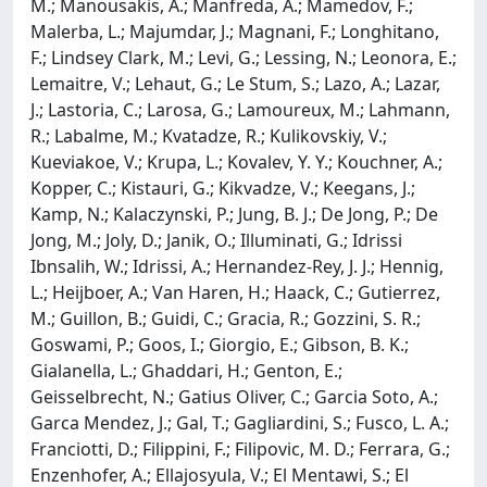
M.; Manousakis, A.; Manfreda, A.; Mamedov, F.;
Malerba, L.; Majumdar, J.; Magnani, F.; Longhitano,
F.; Lindsey Clark, M.; Levi, G.; Lessing, N.; Leonora, E.;
Lemaitre, V.; Lehaut, G.; Le Stum, S.; Lazo, A.; Lazar,
J.; Lastoria, C.; Larosa, G.; Lamoureux, M.; Lahmann,
R.; Labalme, M.; Kvatadze, R.; Kulikovskiy, V.;
Kueviakoe, V.; Krupa, L.; Kovalev, Y. Y.; Kouchner, A.;
Kopper, C.; Kistauri, G.; Kikvadze, V.; Keegans, J.;
Kamp, N.; Kalaczynski, P.; Jung, B. J.; De Jong, P.; De
Jong, M.; Joly, D.; Janik, O.; Illuminati, G.; Idrissi
Ibnsalih, W.; Idrissi, A.; Hernandez-Rey, J. J.; Hennig,
L.; Heijboer, A.; Van Haren, H.; Haack, C.; Gutierrez,
M.; Guillon, B.; Guidi, C.; Gracia, R.; Gozzini, S. R.;
Goswami, P.; Goos, I.; Giorgio, E.; Gibson, B. K.;
Gialanella, L.; Ghaddari, H.; Genton, E.;
Geisselbrecht, N.; Gatius Oliver, C.; Garcia Soto, A.;
Garca Mendez, J.; Gal, T.; Gagliardini, S.; Fusco, L. A.;
Franciotti, D.; Filippini, F.; Filipovic, M. D.; Ferrara, G.;
Enzenhofer, A.; Ellajosyula, V.; El Mentawi, S.; El