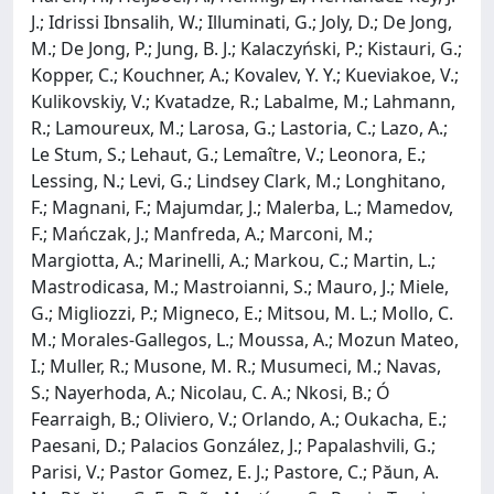
J.; Idrissi Ibnsalih, W.; Illuminati, G.; Joly, D.; De Jong,
M.; De Jong, P.; Jung, B. J.; Kalaczyński, P.; Kistauri, G.;
Kopper, C.; Kouchner, A.; Kovalev, Y. Y.; Kueviakoe, V.;
Kulikovskiy, V.; Kvatadze, R.; Labalme, M.; Lahmann,
R.; Lamoureux, M.; Larosa, G.; Lastoria, C.; Lazo, A.;
Le Stum, S.; Lehaut, G.; Lemaître, V.; Leonora, E.;
Lessing, N.; Levi, G.; Lindsey Clark, M.; Longhitano,
F.; Magnani, F.; Majumdar, J.; Malerba, L.; Mamedov,
F.; Mańczak, J.; Manfreda, A.; Marconi, M.;
Margiotta, A.; Marinelli, A.; Markou, C.; Martin, L.;
Mastrodicasa, M.; Mastroianni, S.; Mauro, J.; Miele,
G.; Migliozzi, P.; Migneco, E.; Mitsou, M. L.; Mollo, C.
M.; Morales-Gallegos, L.; Moussa, A.; Mozun Mateo,
I.; Muller, R.; Musone, M. R.; Musumeci, M.; Navas,
S.; Nayerhoda, A.; Nicolau, C. A.; Nkosi, B.; Ó
Fearraigh, B.; Oliviero, V.; Orlando, A.; Oukacha, E.;
Paesani, D.; Palacios González, J.; Papalashvili, G.;
Parisi, V.; Pastor Gomez, E. J.; Pastore, C.; Păun, A.