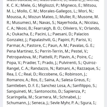
K. C. K.; Miele, G.; Migliozzi, P.; Migneco, E.; Mitsou,
M. L.; Mollo, C. M.; Morales-Gallegos, L.; Mori, N.;
Moussa, A.; Mozun Mateo, I.; Muller, R.; Musone, M.
R.; Musumeci, M.; Navas, S.; Nayerhoda, A.; Nicolau,
C. A.; Nkosi, B.; Fearraigh, B. O.; Oliviero, V.; Orlando,
A.; Oukacha, E.; Pacini, L.; Paesani, D.; Palacios
Gonzalez, J.; Papalashvili, G.; Papini, P.; Parisi, V.;
Parmar, A.; Pastore, C.; Paun, A. M.; Pavalas, G. E.;
Pena Martinez, S.; Perrin-Terrin, M.; Pestel, V.;
Petropavlova, M.; Piattelli, P.; Plavin, A.; Poire, C.;
Popa, V.; Pradier, T.; Prado, J.; Pulvirenti, S.; Quiroz-
Rangel, C. A.; Randazzo, N.; Ratnani, A.; Razzaque, S.;
Rea, I. C.; Real, D.; Riccobene, G.; Robinson, J.;
Romanov, A.; Ros, E.; Saina, A.; Salesa Greus, F.;
Samtleben, D. F. E.; Sanchez Losa, A.; Sanfilippo, S.;
Sanguineti, M.; Santonocito, D.; Sapienza, P.;
Scaringella, M.; Scarnera, M.; Schnabel, J.;
Schumann, J.; Seneca, J.; Sevle Myhr, P. A.; Sgura, I.;