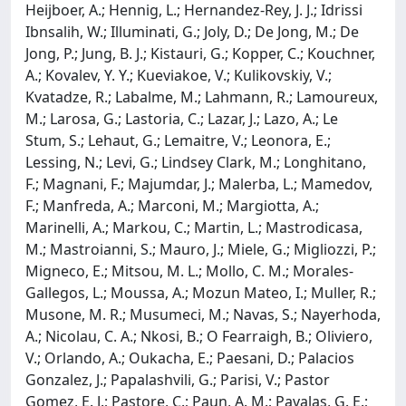
Heijboer, A.; Hennig, L.; Hernandez-Rey, J. J.; Idrissi
Ibnsalih, W.; Illuminati, G.; Joly, D.; De Jong, M.; De
Jong, P.; Jung, B. J.; Kistauri, G.; Kopper, C.; Kouchner,
A.; Kovalev, Y. Y.; Kueviakoe, V.; Kulikovskiy, V.;
Kvatadze, R.; Labalme, M.; Lahmann, R.; Lamoureux,
M.; Larosa, G.; Lastoria, C.; Lazar, J.; Lazo, A.; Le
Stum, S.; Lehaut, G.; Lemaitre, V.; Leonora, E.;
Lessing, N.; Levi, G.; Lindsey Clark, M.; Longhitano,
F.; Magnani, F.; Majumdar, J.; Malerba, L.; Mamedov,
F.; Manfreda, A.; Marconi, M.; Margiotta, A.;
Marinelli, A.; Markou, C.; Martin, L.; Mastrodicasa,
M.; Mastroianni, S.; Mauro, J.; Miele, G.; Migliozzi, P.;
Migneco, E.; Mitsou, M. L.; Mollo, C. M.; Morales-
Gallegos, L.; Moussa, A.; Mozun Mateo, I.; Muller, R.;
Musone, M. R.; Musumeci, M.; Navas, S.; Nayerhoda,
A.; Nicolau, C. A.; Nkosi, B.; O Fearraigh, B.; Oliviero,
V.; Orlando, A.; Oukacha, E.; Paesani, D.; Palacios
Gonzalez, J.; Papalashvili, G.; Parisi, V.; Pastor
Gomez, E. J.; Pastore, C.; Paun, A. M.; Pavalas, G. E.;