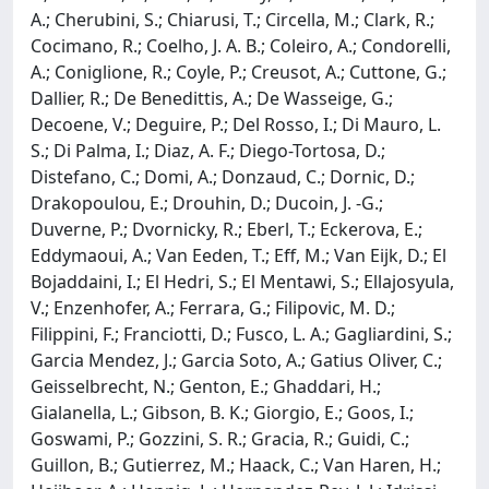
A.; Cherubini, S.; Chiarusi, T.; Circella, M.; Clark, R.;
Cocimano, R.; Coelho, J. A. B.; Coleiro, A.; Condorelli,
A.; Coniglione, R.; Coyle, P.; Creusot, A.; Cuttone, G.;
Dallier, R.; De Benedittis, A.; De Wasseige, G.;
Decoene, V.; Deguire, P.; Del Rosso, I.; Di Mauro, L.
S.; Di Palma, I.; Diaz, A. F.; Diego-Tortosa, D.;
Distefano, C.; Domi, A.; Donzaud, C.; Dornic, D.;
Drakopoulou, E.; Drouhin, D.; Ducoin, J. -G.;
Duverne, P.; Dvornicky, R.; Eberl, T.; Eckerova, E.;
Eddymaoui, A.; Van Eeden, T.; Eff, M.; Van Eijk, D.; El
Bojaddaini, I.; El Hedri, S.; El Mentawi, S.; Ellajosyula,
V.; Enzenhofer, A.; Ferrara, G.; Filipovic, M. D.;
Filippini, F.; Franciotti, D.; Fusco, L. A.; Gagliardini, S.;
Garcia Mendez, J.; Garcia Soto, A.; Gatius Oliver, C.;
Geisselbrecht, N.; Genton, E.; Ghaddari, H.;
Gialanella, L.; Gibson, B. K.; Giorgio, E.; Goos, I.;
Goswami, P.; Gozzini, S. R.; Gracia, R.; Guidi, C.;
Guillon, B.; Gutierrez, M.; Haack, C.; Van Haren, H.;