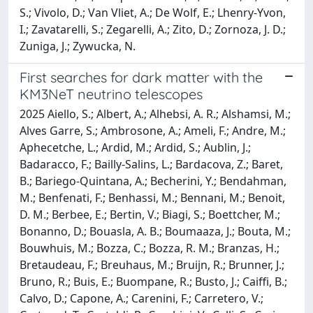
S.; Vivolo, D.; Van Vliet, A.; De Wolf, E.; Lhenry-Yvon,
I.; Zavatarelli, S.; Zegarelli, A.; Zito, D.; Zornoza, J. D.;
Zuniga, J.; Zywucka, N.
First searches for dark matter with the
KM3NeT neutrino telescopes
2025 Aiello, S.; Albert, A.; Alhebsi, A. R.; Alshamsi, M.;
Alves Garre, S.; Ambrosone, A.; Ameli, F.; Andre, M.;
Aphecetche, L.; Ardid, M.; Ardid, S.; Aublin, J.;
Badaracco, F.; Bailly-Salins, L.; Bardacova, Z.; Baret,
B.; Bariego-Quintana, A.; Becherini, Y.; Bendahman,
M.; Benfenati, F.; Benhassi, M.; Bennani, M.; Benoit,
D. M.; Berbee, E.; Bertin, V.; Biagi, S.; Boettcher, M.;
Bonanno, D.; Bouasla, A. B.; Boumaaza, J.; Bouta, M.;
Bouwhuis, M.; Bozza, C.; Bozza, R. M.; Branzas, H.;
Bretaudeau, F.; Breuhaus, M.; Bruijn, R.; Brunner, J.;
Bruno, R.; Buis, E.; Buompane, R.; Busto, J.; Caiffi, B.;
Calvo, D.; Capone, A.; Carenini, F.; Carretero, V.;