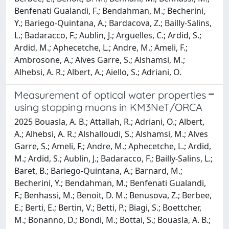
Benfenati Gualandi, F.; Bendahman, M.; Becherini,
Y.; Bariego-Quintana, A.; Bardacova, Z.; Bailly-Salins,
L.; Badaracco, F.; Aublin, J.; Arguelles, C.; Ardid, S.;
Ardid, M.; Aphecetche, L.; Andre, M.; Ameli, F.;
Ambrosone, A.; Alves Garre, S.; Alshamsi, M.;
Alhebsi, A. R.; Albert, A.; Aiello, S.; Adriani, O.
Measurement of optical water properties
using stopping muons in KM3NeT/ORCA
2025 Bouasla, A. B.; Attallah, R.; Adriani, O.; Albert,
A.; Alhebsi, A. R.; Alshalloudi, S.; Alshamsi, M.; Alves
Garre, S.; Ameli, F.; Andre, M.; Aphecetche, L.; Ardid,
M.; Ardid, S.; Aublin, J.; Badaracco, F.; Bailly-Salins, L.;
Baret, B.; Bariego-Quintana, A.; Barnard, M.;
Becherini, Y.; Bendahman, M.; Benfenati Gualandi,
F.; Benhassi, M.; Benoit, D. M.; Benusova, Z.; Berbee,
E.; Berti, E.; Bertin, V.; Betti, P.; Biagi, S.; Boettcher,
M.; Bonanno, D.; Bondi, M.; Bottai, S.; Bouasla, A. B.;