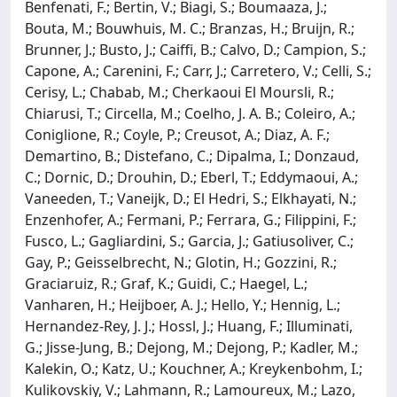
Benfenati, F.; Bertin, V.; Biagi, S.; Boumaaza, J.;
Bouta, M.; Bouwhuis, M. C.; Branzas, H.; Bruijn, R.;
Brunner, J.; Busto, J.; Caiffi, B.; Calvo, D.; Campion, S.;
Capone, A.; Carenini, F.; Carr, J.; Carretero, V.; Celli, S.;
Cerisy, L.; Chabab, M.; Cherkaoui El Moursli, R.;
Chiarusi, T.; Circella, M.; Coelho, J. A. B.; Coleiro, A.;
Coniglione, R.; Coyle, P.; Creusot, A.; Diaz, A. F.;
Demartino, B.; Distefano, C.; Dipalma, I.; Donzaud,
C.; Dornic, D.; Drouhin, D.; Eberl, T.; Eddymaoui, A.;
Vaneeden, T.; Vaneijk, D.; El Hedri, S.; Elkhayati, N.;
Enzenhofer, A.; Fermani, P.; Ferrara, G.; Filippini, F.;
Fusco, L.; Gagliardini, S.; Garcia, J.; Gatiusoliver, C.;
Gay, P.; Geisselbrecht, N.; Glotin, H.; Gozzini, R.;
Graciaruiz, R.; Graf, K.; Guidi, C.; Haegel, L.;
Vanharen, H.; Heijboer, A. J.; Hello, Y.; Hennig, L.;
Hernandez-Rey, J. J.; Hossl, J.; Huang, F.; Illuminati,
G.; Jisse-Jung, B.; Dejong, M.; Dejong, P.; Kadler, M.;
Kalekin, O.; Katz, U.; Kouchner, A.; Kreykenbohm, I.;
Kulikovskiy, V.; Lahmann, R.; Lamoureux, M.; Lazo,