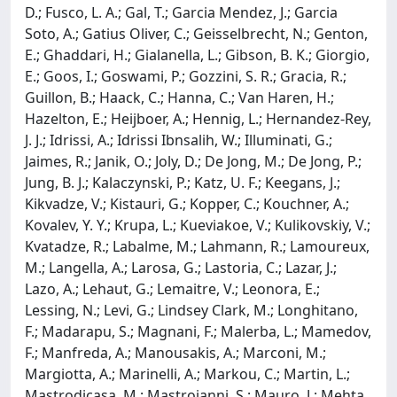
D.; Fusco, L. A.; Gal, T.; Garcia Mendez, J.; Garcia
Soto, A.; Gatius Oliver, C.; Geisselbrecht, N.; Genton,
E.; Ghaddari, H.; Gialanella, L.; Gibson, B. K.; Giorgio,
E.; Goos, I.; Goswami, P.; Gozzini, S. R.; Gracia, R.;
Guillon, B.; Haack, C.; Hanna, C.; Van Haren, H.;
Hazelton, E.; Heijboer, A.; Hennig, L.; Hernandez-Rey,
J. J.; Idrissi, A.; Idrissi Ibnsalih, W.; Illuminati, G.;
Jaimes, R.; Janik, O.; Joly, D.; De Jong, M.; De Jong, P.;
Jung, B. J.; Kalaczynski, P.; Katz, U. F.; Keegans, J.;
Kikvadze, V.; Kistauri, G.; Kopper, C.; Kouchner, A.;
Kovalev, Y. Y.; Krupa, L.; Kueviakoe, V.; Kulikovskiy, V.;
Kvatadze, R.; Labalme, M.; Lahmann, R.; Lamoureux,
M.; Langella, A.; Larosa, G.; Lastoria, C.; Lazar, J.;
Lazo, A.; Lehaut, G.; Lemaitre, V.; Leonora, E.;
Lessing, N.; Levi, G.; Lindsey Clark, M.; Longhitano,
F.; Madarapu, S.; Magnani, F.; Malerba, L.; Mamedov,
F.; Manfreda, A.; Manousakis, A.; Marconi, M.;
Margiotta, A.; Marinelli, A.; Markou, C.; Martin, L.;
Mastrodicasa, M.; Mastroianni, S.; Mauro, J.; Mehta,