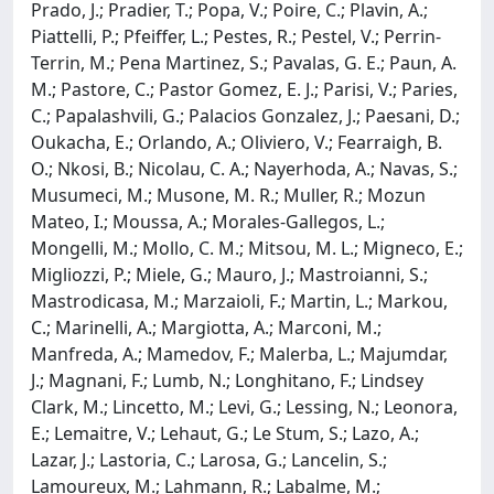
Prado, J.; Pradier, T.; Popa, V.; Poire, C.; Plavin, A.;
Piattelli, P.; Pfeiffer, L.; Pestes, R.; Pestel, V.; Perrin-
Terrin, M.; Pena Martinez, S.; Pavalas, G. E.; Paun, A.
M.; Pastore, C.; Pastor Gomez, E. J.; Parisi, V.; Paries,
C.; Papalashvili, G.; Palacios Gonzalez, J.; Paesani, D.;
Oukacha, E.; Orlando, A.; Oliviero, V.; Fearraigh, B.
O.; Nkosi, B.; Nicolau, C. A.; Nayerhoda, A.; Navas, S.;
Musumeci, M.; Musone, M. R.; Muller, R.; Mozun
Mateo, I.; Moussa, A.; Morales-Gallegos, L.;
Mongelli, M.; Mollo, C. M.; Mitsou, M. L.; Migneco, E.;
Migliozzi, P.; Miele, G.; Mauro, J.; Mastroianni, S.;
Mastrodicasa, M.; Marzaioli, F.; Martin, L.; Markou,
C.; Marinelli, A.; Margiotta, A.; Marconi, M.;
Manfreda, A.; Mamedov, F.; Malerba, L.; Majumdar,
J.; Magnani, F.; Lumb, N.; Longhitano, F.; Lindsey
Clark, M.; Lincetto, M.; Levi, G.; Lessing, N.; Leonora,
E.; Lemaitre, V.; Lehaut, G.; Le Stum, S.; Lazo, A.;
Lazar, J.; Lastoria, C.; Larosa, G.; Lancelin, S.;
Lamoureux, M.; Lahmann, R.; Labalme, M.;