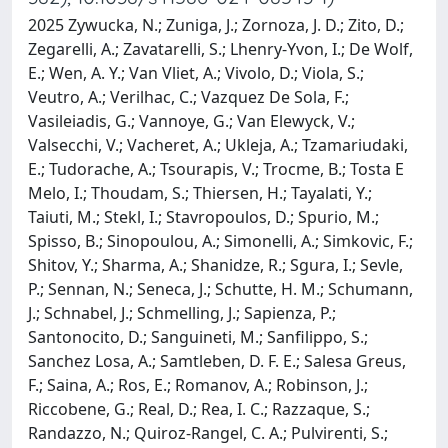
2025 Zywucka, N.; Zuniga, J.; Zornoza, J. D.; Zito, D.;
Zegarelli, A.; Zavatarelli, S.; Lhenry-Yvon, I.; De Wolf,
E.; Wen, A. Y.; Van Vliet, A.; Vivolo, D.; Viola, S.;
Veutro, A.; Verilhac, C.; Vazquez De Sola, F.;
Vasileiadis, G.; Vannoye, G.; Van Elewyck, V.;
Valsecchi, V.; Vacheret, A.; Ukleja, A.; Tzamariudaki,
E.; Tudorache, A.; Tsourapis, V.; Trocme, B.; Tosta E
Melo, I.; Thoudam, S.; Thiersen, H.; Tayalati, Y.;
Taiuti, M.; Stekl, I.; Stavropoulos, D.; Spurio, M.;
Spisso, B.; Sinopoulou, A.; Simonelli, A.; Simkovic, F.;
Shitov, Y.; Sharma, A.; Shanidze, R.; Sgura, I.; Sevle,
P.; Sennan, N.; Seneca, J.; Schutte, H. M.; Schumann,
J.; Schnabel, J.; Schmelling, J.; Sapienza, P.;
Santonocito, D.; Sanguineti, M.; Sanfilippo, S.;
Sanchez Losa, A.; Samtleben, D. F. E.; Salesa Greus,
F.; Saina, A.; Ros, E.; Romanov, A.; Robinson, J.;
Riccobene, G.; Real, D.; Rea, I. C.; Razzaque, S.;
Randazzo, N.; Quiroz-Rangel, C. A.; Pulvirenti, S.;