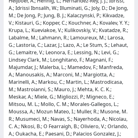
Heijboer, A.; Hennig, L.; Hernandez-Rey, J. J.; Idrissi,
A.; Idrissi Ibnsalih, W.; Illuminati, G.; Joly, D.; De Jong,
M.; De Jong, P.; Jung, B. J.; Kalaczynski, P.; Kikvadze,
V.; Kistauri, G.; Kopper, C.; Kouchner, A.; Kovalev, Y. Y.;
Krupa, L.; Kueviakoe, V.; Kulikovskiy, V.; Kvatadze, R.;
Labalme, M.; Lahmann, R.; Lamoureux, M.; Larosa,
G.; Lastoria, C.; Lazar, J.; Lazo, A.; Le Stum, S.; Lehaut,
G.; Lemaitre, V.; Leonora, E.; Lessing, N.; Levi, G.;
Lindsey Clark, M.; Longhitano, F.; Magnani, F.;
Majumdar, J.; Malerba, L.; Mamedov, F.; Manfreda,
A.; Manousakis, A.; Marconi, M.; Margiotta, A.;
Marinelli, A.; Markou, C.; Martin, L.; Mastrodicasa,
M.; Mastroianni, S.; Mauro, J.; Mehta, K. C. K.;
Meskar, A.; Miele, G.; Migliozzi, P.; Migneco, E.;
Mitsou, M. L.; Mollo, C. M.; Morales-Gallegos, L.;
Moussa, A.; Mozun Mateo, I.; Muller, R.; Musone, M.
R.; Musumeci, M.; Navas, S.; Nayerhoda, A.; Nicolau,
C. A.; Nkosi, B.; O Fearraigh, B.; Oliviero, V.; Orlando,
A.; Oukacha, E.; Paesani, D.; Palacios Gonzalez, J.;