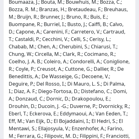
Boumaaza, J.; Bouta, M.; Bouwhuis, M.; Bozza, C.;
Bozza, R. M.; Branzas, H.; Bretaudeau, F.; Breuhaus,
M.; Bruijn, R.; Brunner, J.; Bruno, R.; Buis, E.;
Buompane, R.; Burriel, I.; Busto, J.; Caiffi, B.; Calvo,
D.; Capone, A.; Carenini, F.; Carretero, V.; Cartraud,
T.; Castaldi, P.; Cecchini, V.; Celli, S.; Cerisy, L.;
Chabab, M.; Chen, A.; Cherubini, S.; Chiarusi, T.;
Chung, W.; Circella, M.; Clark, R.; Cocimano, R.;
Coelho, J. A. B.; Coleiro, A.; Condorelli, A.; Coniglione,
R.; Coyle, P.; Creusot, A.; Cuttone, G.; Dallier, R.; De
Benedittis, A.; De Wasseige, G.; Decoene, V.;
Deguire, P.; Del Rosso, I.; Di Mauro, L. S.; Di Palma,
I.; Diaz, A. F.; Diego-Tortosa, D.; Distefano, C.; Domi,
A.; Donzaud, C.; Dornic, D.; Drakopoulou, E.;
Drouhin, D.; Ducoin, J. -G.; Duverne, P.; Dvornicky, R.;
Eberl, T.; Eckerova, E.; Eddymaoui, A.; Van Eeden, T.;
Eff, M.; Van Eijk, D.; El Bojaddaini, I.; El Hedri, S.; El
Mentawi, S.; Ellajosyula, V.; Enzenhofer, A.; Farino,
M.; Ferrara, G.; Filipovic, M. D.; Filippini, F.; Franciotti,