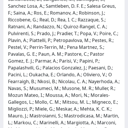
Sanchez Losa, A.; Samtleben, D. F. E.; Salesa Greus,
F.; Saina, A.; Ros, E.; Romanov, A.; Robinson, J.;
Riccobene, G.; Real, D.; Rea, I. C.; Razzaque, S.;
Ratnani, A.; Randazzo, N.; Quiroz-Rangel, C. A.;
Pulvirenti, S.; Prado, J.; Pradier, T.; Popa, V.; Poire, C.;
Plavin, A.; Piattelli, P.; Petropavlova, M.; Pestes, R.;
Pestel, V.; Perrin-Terrin, M.; Pena Martnez, S.;
Pavalas, G. E.; Paun, A. M.; Pastore, C.; Pastor
Gomez, E. J.; Parmar, A.; Parisi, V.; Papini, P.;
Papalashvili, G.; Palacios Gonzalez, J.; Paesani, D.;
Pacini, L.; Oukacha, E.; Orlando, A.; Oliviero, V.; O
Fearraigh, B.; Nkosi, B.; Nicolau, C. A.; Nayerhoda, A.;
Navas, S.; Musumeci, M.; Musone, M. R.; Muller, R.;
Mozun Mateo, I.; Moussa, A.; Mori, N.; Morales-
Gallegos, L.; Mollo, C. M.; Mitsou, M. L.; Migneco, E.;
Migliozzi, P.; Miele, G.; Meskar, A.; Mehta, K. C. K.;
Mauro, J.; Mastroianni, S.; Mastrodicasa, M.; Martin,
L.; Markou, C.; Marinelli, A.; Margiotta, A.; Marconi,