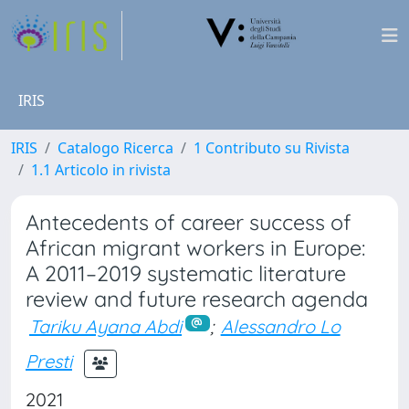
IRIS
IRIS
Catalogo Ricerca
1 Contributo su Rivista
1.1 Articolo in rivista
Antecedents of career success of
African migrant workers in Europe:
A 2011–2019 systematic literature
review and future research agenda
Tariku Ayana Abdi
;
Alessandro Lo
Presti
2021