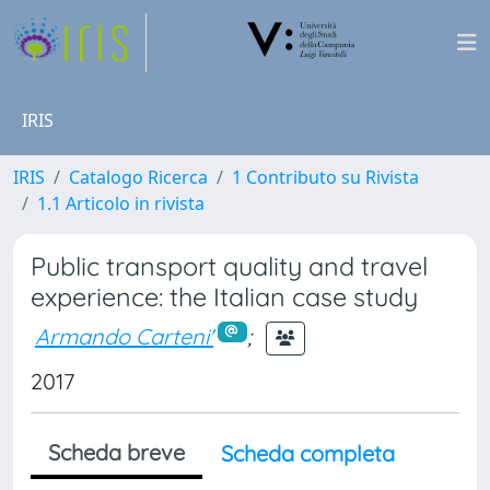
IRIS
IRIS
Catalogo Ricerca
1 Contributo su Rivista
1.1 Articolo in rivista
Public transport quality and travel
experience: the Italian case study
Armando Carteni'
;
2017
Scheda breve
Scheda completa