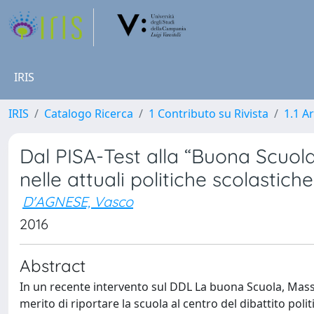
IRIS
IRIS
Catalogo Ricerca
1 Contributo su Rivista
1.1 Ar
Dal PISA-Test alla “Buona Scuola
nelle attuali politiche scolastiche
D'AGNESE, Vasco
2016
Abstract
In un recente intervento sul DDL La buona Scuola, Mass
merito di riportare la scuola al centro del dibattito polit