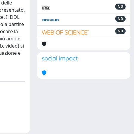
 delle
ND
presentato,
te. Il DDL
ND
o a partire
locare la
ND
più ampie.
, video) si
tuazione e
social impact