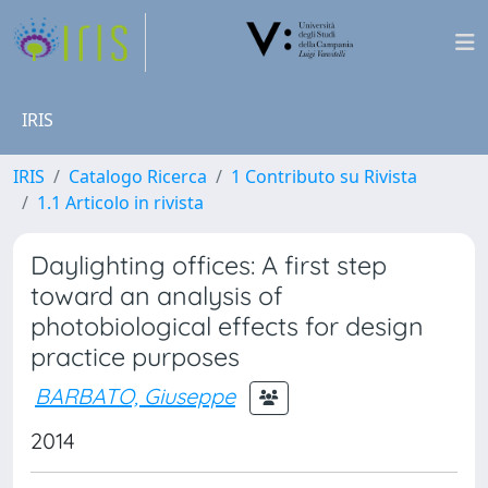
IRIS
IRIS
Catalogo Ricerca
1 Contributo su Rivista
1.1 Articolo in rivista
Daylighting offices: A first step
toward an analysis of
photobiological effects for design
practice purposes
BARBATO, Giuseppe
2014