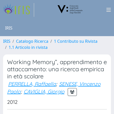
IRIS
IRIS
Catalogo Ricerca
1 Contributo su Rivista
1.1 Articolo in rivista
Working Memory”, apprendimento e
attaccamento: una ricerca empirica
in età scolare
PERRELLA, Raffaella
;
SENESE, Vincenzo
Paolo
;
CAVIGLIA, Giorgio
2012