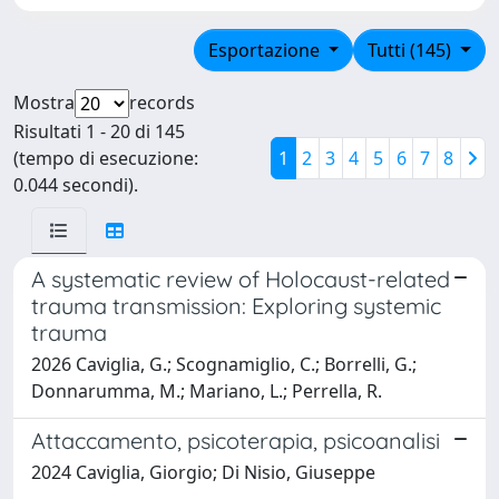
Esportazione
Tutti (145)
Mostra
records
Risultati 1 - 20 di 145
(tempo di esecuzione:
1
2
3
4
5
6
7
8
0.044 secondi).
A systematic review of Holocaust-related
trauma transmission: Exploring systemic
trauma
2026 Caviglia, G.; Scognamiglio, C.; Borrelli, G.;
Donnarumma, M.; Mariano, L.; Perrella, R.
Attaccamento, psicoterapia, psicoanalisi
2024 Caviglia, Giorgio; Di Nisio, Giuseppe