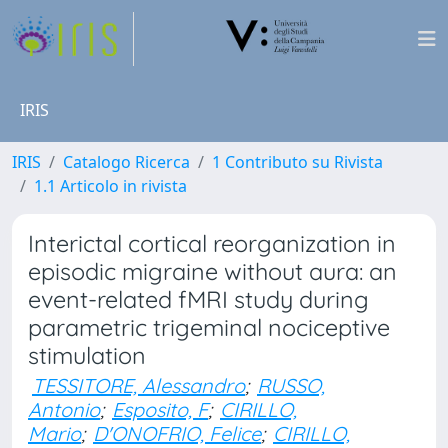
IRIS
IRIS
Catalogo Ricerca
1 Contributo su Rivista
1.1 Articolo in rivista
Interictal cortical reorganization in
episodic migraine without aura: an
event-related fMRI study during
parametric trigeminal nociceptive
stimulation
TESSITORE, Alessandro
;
RUSSO,
Antonio
;
Esposito, F
;
CIRILLO,
Mario
;
D'ONOFRIO, Felice
;
CIRILLO,