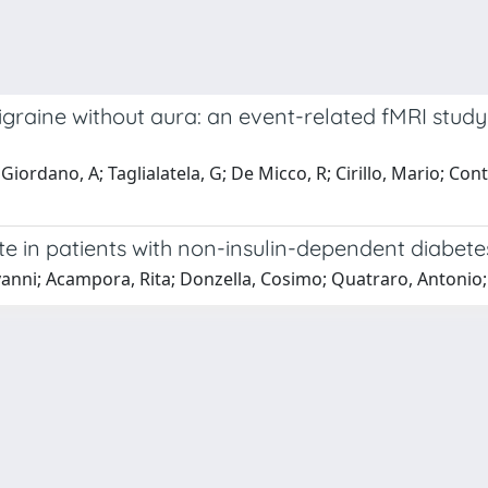
 migraine without aura: an event-related fMRI stud
ordano, A; Taglialatela, G; De Micco, R; Cirillo, Mario; Conte,
ate in patients with non-insulin-dependent diabete
ovanni; Acampora, Rita; Donzella, Cosimo; Quatraro, Antonio;