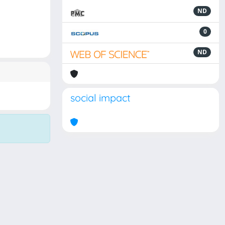
ND
0
ND
social impact