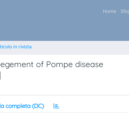
Home
Sfo
ticolo in rivista
anegement of Pompe disease
a completa (DC)