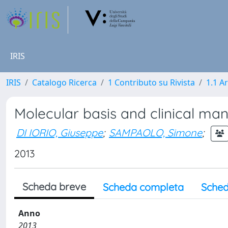
IRIS
IRIS
Catalogo Ricerca
1 Contributo su Rivista
1.1 Ar
Molecular basis and clinical m
DI IORIO, Giuseppe
;
SAMPAOLO, Simone
;
2013
Scheda breve
Scheda completa
Sched
Anno
2013