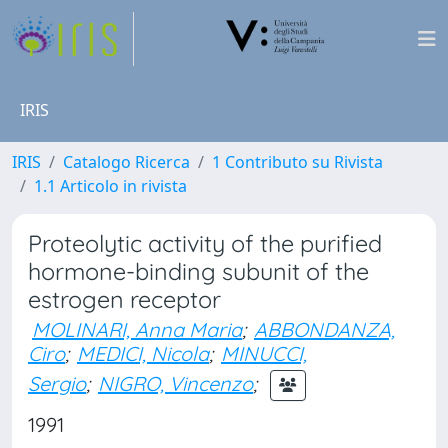
IRIS
IRIS
Catalogo Ricerca
1 Contributo su Rivista
1.1 Articolo in rivista
Proteolytic activity of the purified
hormone-binding subunit of the
estrogen receptor
MOLINARI, Anna Maria
;
ABBONDANZA,
Ciro
;
MEDICI, Nicola
;
MINUCCI,
Sergio
;
NIGRO, Vincenzo
;
1991