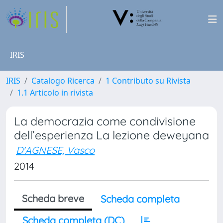
IRIS
IRIS
Catalogo Ricerca
1 Contributo su Rivista
1.1 Articolo in rivista
La democrazia come condivisione
dell’esperienza La lezione deweyana
D'AGNESE, Vasco
2014
Scheda breve
Scheda completa
Scheda completa (DC)