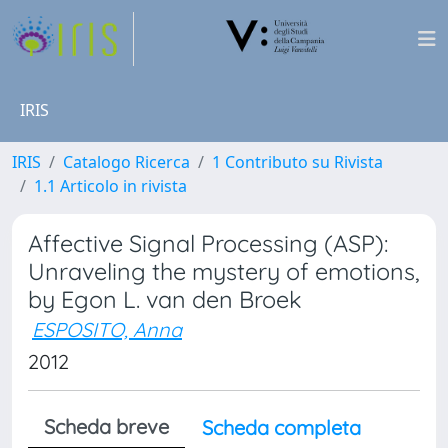
IRIS
IRIS
Catalogo Ricerca
1 Contributo su Rivista
1.1 Articolo in rivista
Affective Signal Processing (ASP):
Unraveling the mystery of emotions,
by Egon L. van den Broek
ESPOSITO, Anna
2012
Scheda breve
Scheda completa