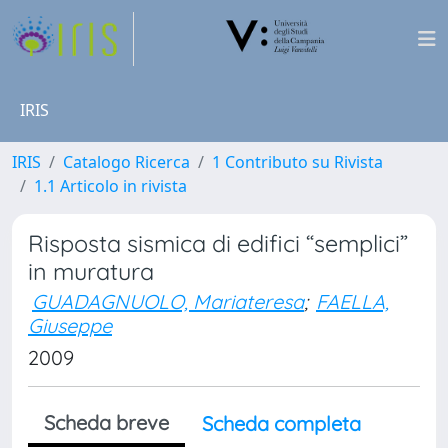
IRIS
IRIS
Catalogo Ricerca
1 Contributo su Rivista
1.1 Articolo in rivista
Risposta sismica di edifici “semplici”
in muratura
GUADAGNUOLO, Mariateresa
;
FAELLA,
Giuseppe
2009
Scheda breve
Scheda completa