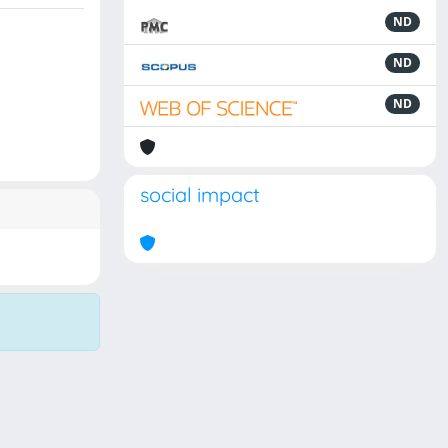
ND
ND
ND
social impact