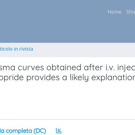
Home
Sfo
ticolo in rivista
ma curves obtained after i.v. injec
opride provides a likely explanatio
a completa (DC)