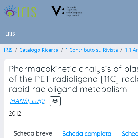
IRIS
IRIS
Catalogo Ricerca
1 Contributo su Rivista
1.1 Ar
Pharmacokinetic analysis of plas
of the PET radioligand [11C] racl
rapid radioligand metabolism.
MANSI, Luigi
;
2012
Scheda breve
Scheda completa
Sched