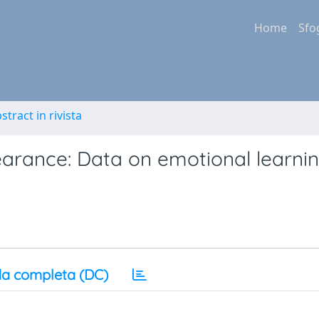
Home
Sfo
stract in rivista
arance: Data on emotional learni
a completa (DC)