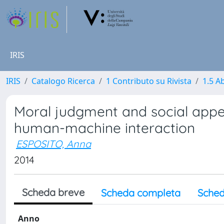
IRIS
IRIS
Catalogo Ricerca
1 Contributo su Rivista
1.5 Ab
Moral judgment and social appe
human-machine interaction
ESPOSITO, Anna
2014
Scheda breve
Scheda completa
Sched
Anno