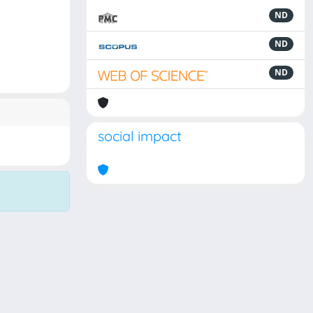
ND
ND
ND
social impact