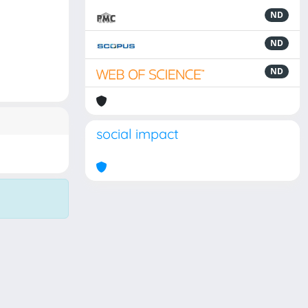
ND
ND
ND
social impact