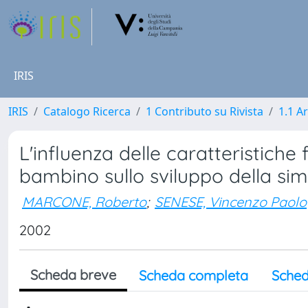
IRIS
IRIS
Catalogo Ricerca
1 Contributo su Rivista
1.1 Ar
L'influenza delle caratteristiche 
bambino sullo sviluppo della sim
MARCONE, Roberto
;
SENESE, Vincenzo Paolo
2002
Scheda breve
Scheda completa
Sched