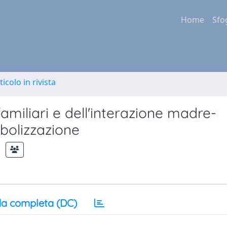
Home
Sfo
ticolo in rivista
familiari e dell'interazione madre-
bolizzazione
a completa (DC)