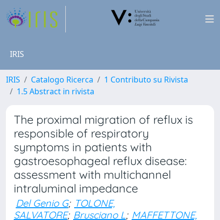
IRIS
IRIS
Catalogo Ricerca
1 Contributo su Rivista
1.5 Abstract in rivista
The proximal migration of reflux is
responsible of respiratory
symptoms in patients with
gastroesophageal reflux disease:
assessment with multichannel
intraluminal impedance
Del Genio G
;
TOLONE,
SALVATORE
;
Brusciano L
;
MAFFETTONE,