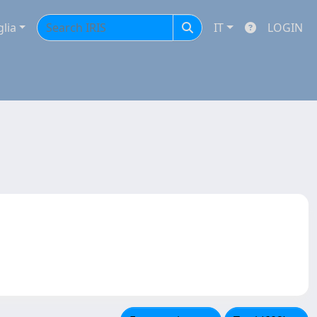
glia
IT
LOGIN