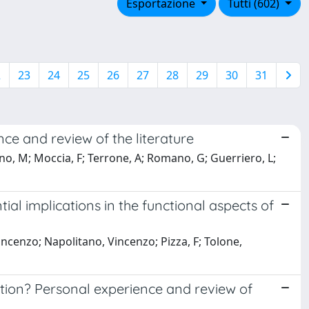
Esportazione
Tutti (602)
2
23
24
25
26
27
28
29
30
31
nce and review of the literature
no, M; Moccia, F; Terrone, A; Romano, G; Guerriero, L;
ial implications in the functional aspects of
incenzo; Napolitano, Vincenzo; Pizza, F; Tolone,
option? Personal experience and review of