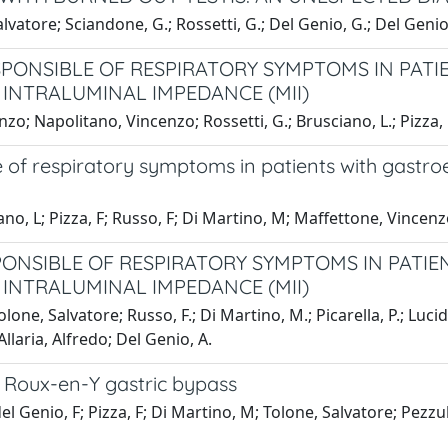
atore; Sciandone, G.; Rossetti, G.; Del Genio, G.; Del Genio, 
ESPONSIBLE OF RESPIRATORY SYMPTOMS IN PAT
INTRALUMINAL IMPEDANCE (MII)
o; Napolitano, Vincenzo; Rossetti, G.; Brusciano, L.; Pizza, F
le of respiratory symptoms in patients with gastr
ano, L; Pizza, F; Russo, F; Di Martino, M; Maffettone, Vincen
SPONSIBLE OF RESPIRATORY SYMPTOMS IN PATI
INTRALUMINAL IMPEDANCE (MII)
olone, Salvatore; Russo, F.; Di Martino, M.; Picarella, P.; Lucido
llaria, Alfredo; Del Genio, A.
c Roux-en-Y gastric bypass
l Genio, F; Pizza, F; Di Martino, M; Tolone, Salvatore; Pezzul