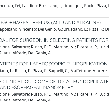
enzo; Fei, Landino; Brusciano, L; Limongelli, Paolo; Pizza, F
O-ESOPHAGEAL REFLUX (ACID AND ALKALINE)
politano, Vincenzo; Del Genio, G.; Brusciano, L.; Pizza, F.; D
OAL FOR SURGEON IN SELECTING PATIENTS FO
olone, Salvatore; Russo, F.; Di Martino, M.; Picarella, P.; Lucido
llaria, Alfredo; Del Genio, A.
 PATIENTS FOR LAPAROSCOPIC FUNDOPLICATION
ano, L.; Russo, F.; Pizza, F.; Sagnelli, C.; Maffettone, Vincen
HE CLINICAL OUTCOME OF TOTAL FUNDOPLICATI
E AND ESOPHAGEAL MANOMETRY
olone, Salvatore; Russo, F.; Di Martino, M.; Picarella, P.; Lucido
llaria, Alfredo; Del Genio, A.