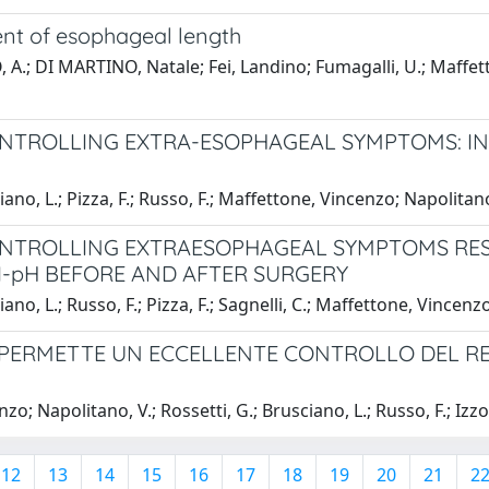
ent of esophageal length
O, A.; DI MARTINO, Natale; Fei, Landino; Fumagalli, U.; Maffe
ONTROLLING EXTRA-ESOPHAGEAL SYMPTOMS: IN
ano, L.; Pizza, F.; Russo, F.; Maffettone, Vincenzo; Napolitan
CONTROLLING EXTRAESOPHAGEAL SYMPTOMS RES
I-pH BEFORE AND AFTER SURGERY
no, L.; Russo, F.; Pizza, F.; Sagnelli, C.; Maffettone, Vincenzo
TI PERMETTE UN ECCELLENTE CONTROLLO DEL RE
; Napolitano, V.; Rossetti, G.; Brusciano, L.; Russo, F.; Izzo, 
12
13
14
15
16
17
18
19
20
21
2