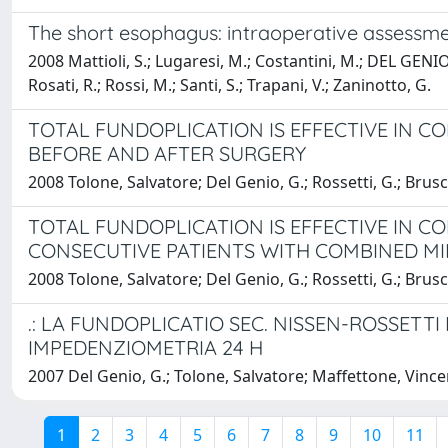
The short esophagus: intraoperative assessm
2008 Mattioli, S.; Lugaresi, M.; Costantini, M.; DEL GENI
Rosati, R.; Rossi, M.; Santi, S.; Trapani, V.; Zaninotto, G.
TOTAL FUNDOPLICATION IS EFFECTIVE IN C
BEFORE AND AFTER SURGERY
2008 Tolone, Salvatore; Del Genio, G.; Rossetti, G.; Brusci
TOTAL FUNDOPLICATION IS EFFECTIVE IN 
CONSECUTIVE PATIENTS WITH COMBINED MI
2008 Tolone, Salvatore; Del Genio, G.; Rossetti, G.; Bruscia
.: LA FUNDOPLICATIO SEC. NISSEN-ROSSET
IMPEDENZIOMETRIA 24 H
2007 Del Genio, G.; Tolone, Salvatore; Maffettone, Vincenzo
1
2
3
4
5
6
7
8
9
10
11