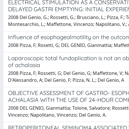
ELECTRICAL STIMULATION AS A CONSERVAT
DELAYED GASTRI EMPTYING: INITIAL EXPERI
2008 Del Genio, G.; Rossetti, G.; Brusciano, L.; Pizza, F.; T
Montesarchio, L.; Maffettone, Vincenzo; Napolitano, V.; A
Influence of esophagealmotility on the outcom
2008 Pizza, F; Rosetti, G; DEL GENIO, Gianmattia; Maffet
Laparoscopic total fundoplication is not an 
of achalasia
2008 Pizza, F; Rossetti, G; Del Genio, G; Maffettone, V; Na
D'Alessandro, A; Del Genio, F; Pizza, N. L.; Del Genio, A
OBJECTIVE ASSESSMENT OF GASTRO- ESOP
ACHALASIA WITH THE USE OF 24-HOUR COM
2008 DEL GENIO, Gianmattia; Tolone, Salvatore; Rossetti, G
Vincenzo; Napolitano, Vincenzo; Del Genio, A.
RETROPERITONEAL SEMINOMA ASSOCIATED W