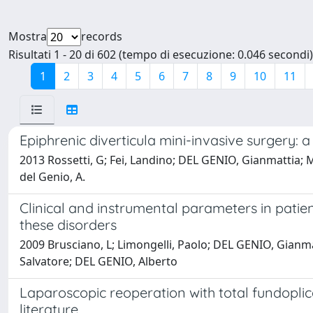
Mostra
records
Risultati 1 - 20 di 602 (tempo di esecuzione: 0.046 secondi)
1
2
3
4
5
6
7
8
9
10
11
Epiphrenic diverticula mini-invasive surgery: 
2013 Rossetti, G; Fei, Landino; DEL GENIO, Gianmattia; 
del Genio, A.
Clinical and instrumental parameters in patient
these disorders
2009 Brusciano, L; Limongelli, Paolo; DEL GENIO, Gianmat
Salvatore; DEL GENIO, Alberto
Laparoscopic reoperation with total fundoplica
literature