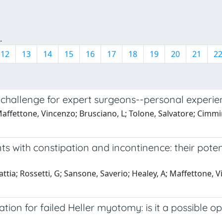
.
12
13
14
15
16
17
18
19
20
21
2
a challenge for expert surgeons--personal experie
Maffettone, Vincenzo; Brusciano, L; Tolone, Salvatore; Cimmi
s with constipation and incontinence: their potent
tia; Rossetti, G; Sansone, Saverio; Healey, A; Maffettone, V
tion for failed Heller myotomy: is it a possible 