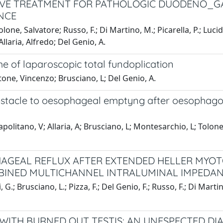
IVE TREATMENT FOR PATHOLOGIC DUODENO_GA
ENCE
olone, Salvatore; Russo, F.; Di Martino, M.; Picarella, P.; Lucido
llaria, Alfredo; Del Genio, A.
e of laparoscopic total fundoplication
tone, Vincenzo; Brusciano, L; Del Genio, A.
obstacle to oesophageal emptyng after oesophago
politano, V; Allaria, A; Brusciano, L; Montesarchio, L; Tolone, 
HAGEAL REFLUX AFTER EXTENDED HELLER MYO
BINED MULTICHANNEL INTRALUMINAL IMPEDANC
.; Brusciano, L.; Pizza, F.; Del Genio, F.; Russo, F.; Di Marti
ITH BURNED OUT TESTIS: AN UNESPECTED DI