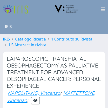
IRIS
IRIS
Catalogo Ricerca
1 Contributo su Rivista
1.5 Abstract in rivista
LAPAROSCOPIC TRANSHIATAL
OESOPHAGECTOMY AS PALLIATIVE
TREATMENT FOR ADVANCED
OESOPHAGEAL CANCER: PERSONAL
EXPERIENCE
NAPOLITANO, Vincenzo
;
MAFFETTONE,
Vincenzo
;