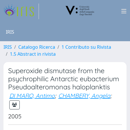
IRIS
IRIS
Catalogo Ricerca
1 Contributo su Rivista
1.5 Abstract in rivista
Superoxide dismutase from the
psychrophilic Antarctic eubacterium
Pseudoalteromonas haloplanktis
DI MARO, Antimo
;
CHAMBERY, Angela
;
2005