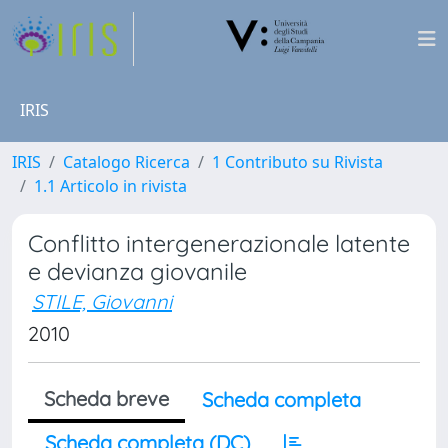
IRIS
IRIS
Catalogo Ricerca
1 Contributo su Rivista
1.1 Articolo in rivista
Conflitto intergenerazionale latente
e devianza giovanile
STILE, Giovanni
2010
Scheda breve
Scheda completa
Scheda completa (DC)