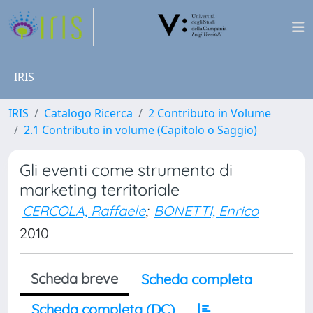
IRIS
IRIS
Catalogo Ricerca
2 Contributo in Volume
2.1 Contributo in volume (Capitolo o Saggio)
Gli eventi come strumento di
marketing territoriale
CERCOLA, Raffaele
;
BONETTI, Enrico
2010
Scheda breve
Scheda completa
Scheda completa (DC)