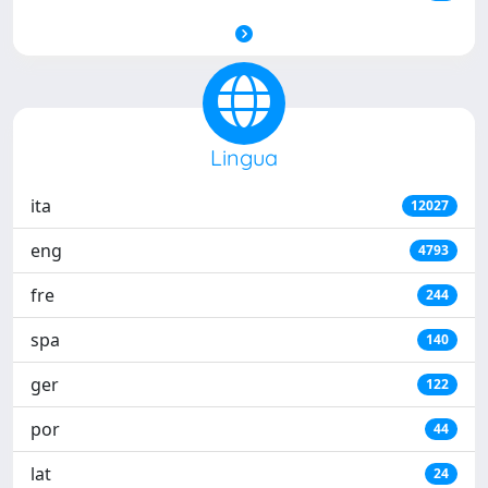
Lingua
ita
12027
eng
4793
fre
244
spa
140
ger
122
por
44
lat
24