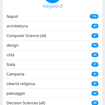
Keyword
Napoli
116
architettura
93
Computer Science (all)
61
design
50
città
39
Italia
37
Campania
35
Libertà religiosa
35
paesaggio
30
Decision Sciences (all)
29