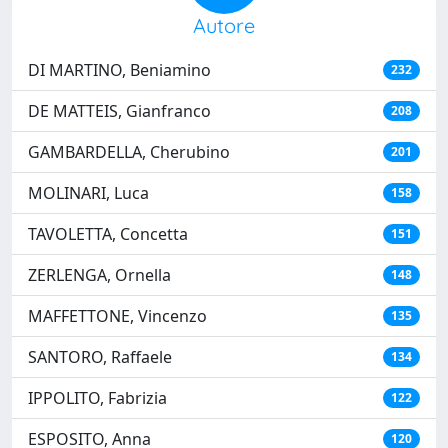
Autore
DI MARTINO, Beniamino
232
DE MATTEIS, Gianfranco
208
GAMBARDELLA, Cherubino
201
MOLINARI, Luca
158
TAVOLETTA, Concetta
151
ZERLENGA, Ornella
148
MAFFETTONE, Vincenzo
135
SANTORO, Raffaele
134
IPPOLITO, Fabrizia
122
ESPOSITO, Anna
120