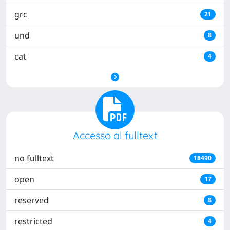
grc
21
und
8
cat
4
Accesso al fulltext
no fulltext
18490
open
17
reserved
8
restricted
4