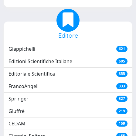
Editore
Giappichelli
621
Edizioni Scientifiche Italiane
605
Editoriale Scientifica
355
FrancoAngeli
333
Springer
327
Giuffrè
219
CEDAM
159
155