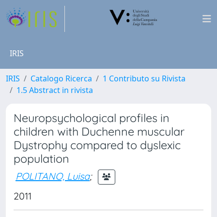
IRIS
IRIS
Catalogo Ricerca
1 Contributo su Rivista
1.5 Abstract in rivista
Neuropsychological profiles in
children with Duchenne muscular
Dystrophy compared to dyslexic
population
POLITANO, Luisa
;
2011