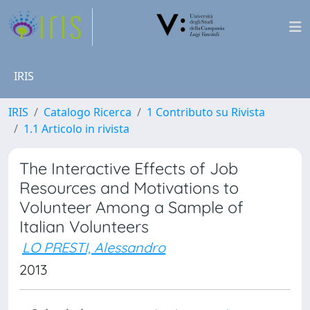
IRIS
IRIS
Catalogo Ricerca
1 Contributo su Rivista
1.1 Articolo in rivista
The Interactive Effects of Job
Resources and Motivations to
Volunteer Among a Sample of
Italian Volunteers
LO PRESTI, Alessandro
2013