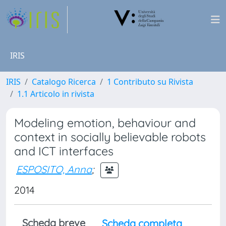
IRIS
IRIS
Catalogo Ricerca
1 Contributo su Rivista
1.1 Articolo in rivista
Modeling emotion, behaviour and
context in socially believable robots
and ICT interfaces
ESPOSITO, Anna
;
2014
Scheda breve
Scheda completa