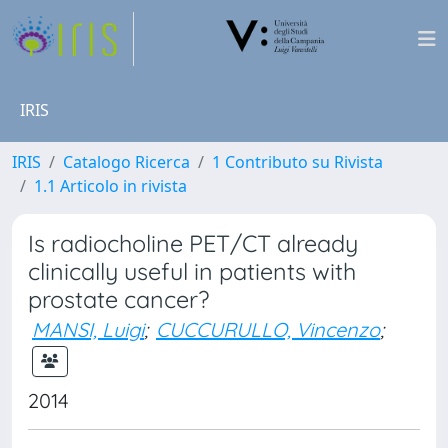
IRIS
IRIS
Catalogo Ricerca
1 Contributo su Rivista
1.1 Articolo in rivista
Is radiocholine PET/CT already
clinically useful in patients with
prostate cancer?
MANSI, Luigi
;
CUCCURULLO, Vincenzo
;
2014