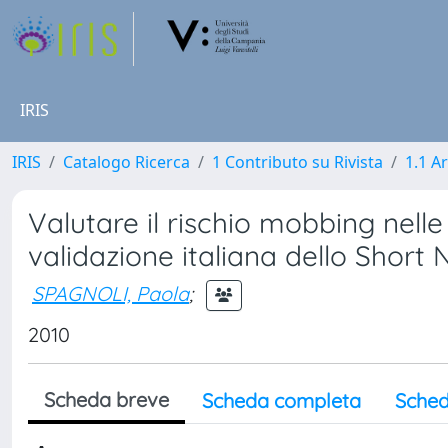
IRIS
IRIS
Catalogo Ricerca
1 Contributo su Rivista
1.1 Ar
Valutare il rischio mobbing nelle
validazione italiana dello Short
SPAGNOLI, Paola
;
2010
Scheda breve
Scheda completa
Sched