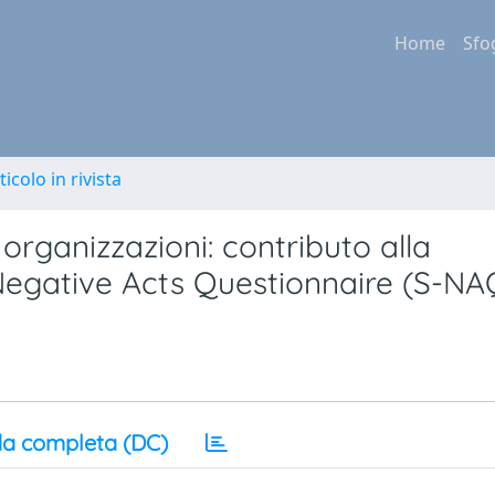
Home
Sfo
ticolo in rivista
 organizzazioni: contributo alla
 Negative Acts Questionnaire (S-NA
a completa (DC)