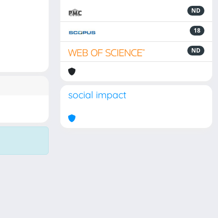
ND
18
ND
social impact