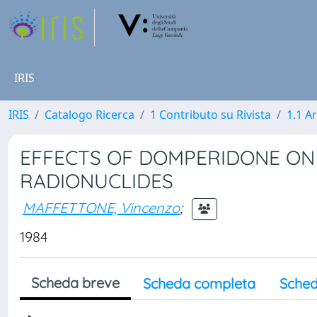
IRIS
IRIS
Catalogo Ricerca
1 Contributo su Rivista
1.1 Ar
EFFECTS OF DOMPERIDONE ON 
RADIONUCLIDES
MAFFETTONE, Vincenzo
;
1984
Scheda breve
Scheda completa
Sched