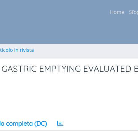
Home
Sfo
ticolo in rivista
GASTRIC EMPTYING EVALUATED 
a completa (DC)