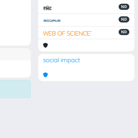
ND
ND
ND
social impact