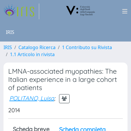
IRIS
IRIS
Catalogo Ricerca
1 Contributo su Rivista
1.1 Articolo in rivista
LMNA-associated myopathies: The
Italian experience in a large cohort
of patients
POLITANO, Luisa
;
2014
Scheda breve
Scheda completa