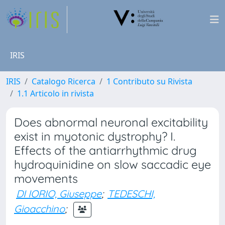
IRIS
IRIS
Catalogo Ricerca
1 Contributo su Rivista
1.1 Articolo in rivista
Does abnormal neuronal excitability
exist in myotonic dystrophy? I.
Effects of the antiarrhythmic drug
hydroquinidine on slow saccadic eye
movements
DI IORIO, Giuseppe
;
TEDESCHI,
Gioacchino
;