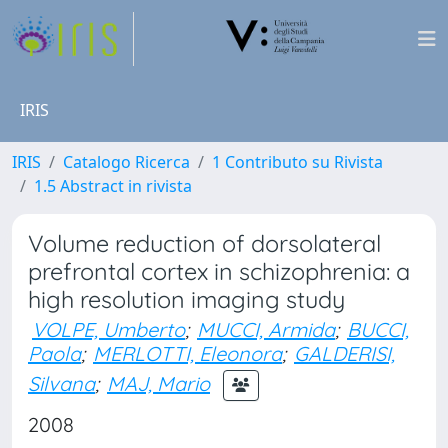
IRIS
IRIS
Catalogo Ricerca
1 Contributo su Rivista
1.5 Abstract in rivista
Volume reduction of dorsolateral
prefrontal cortex in schizophrenia: a
high resolution imaging study
VOLPE, Umberto
;
MUCCI, Armida
;
BUCCI,
Paola
;
MERLOTTI, Eleonora
;
GALDERISI,
Silvana
;
MAJ, Mario
2008