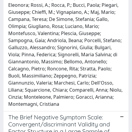
Eleonora; Rossi, A.; Rocca, P.; Bucci, Paola; Piegari,
Giuseppe; Chieffi, M.; Vignapiano, A.; Maj, Mario;
Campana, Teresa; De Simone, Stefania; Gallo,
Olimpia; Giugliano, Rosa; Luciano, Mario;
Montefusco, Valentina; Plescia, Giuseppe;
Sampogna, Gaia; Andriola, Ileana; Porcelli, Stefano;
Galluzzo, Alessandro; Signorini, Giulia; Bulgari,
Viola; Pinna, Federica; Signorelli, Maria Salvina; di
Giannantonio, Massimo; Bellomo, Antonello;
Calcagno, Pietro; Roncone, Rita; Stratta, Paolo;
Buoli, Massimiliano; Zeppegno, Patrizia;
Giannunzio, Valeria; Marchesi, Carlo; Dell'Osso,
Liliana; Squarcione, Chiara; Comparelli, Anna; Niolu,
Cinzia; Monteleone, Palmiero; Goracci, Arianna;
Montemagni, Cristiana
The Brief Negative Symptom Scale:
Convergent/discriminant Validity and
Factor Structure in a Large Sample of