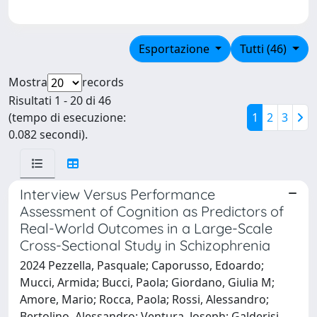
Esportazione
Tutti (46)
Mostra
records
Risultati 1 - 20 di 46
(tempo di esecuzione:
1
2
3
0.082 secondi).
Interview Versus Performance
Assessment of Cognition as Predictors of
Real-World Outcomes in a Large-Scale
Cross-Sectional Study in Schizophrenia
2024 Pezzella, Pasquale; Caporusso, Edoardo;
Mucci, Armida; Bucci, Paola; Giordano, Giulia M;
Amore, Mario; Rocca, Paola; Rossi, Alessandro;
Bertolino, Alessandro; Ventura, Joseph; Galderisi,