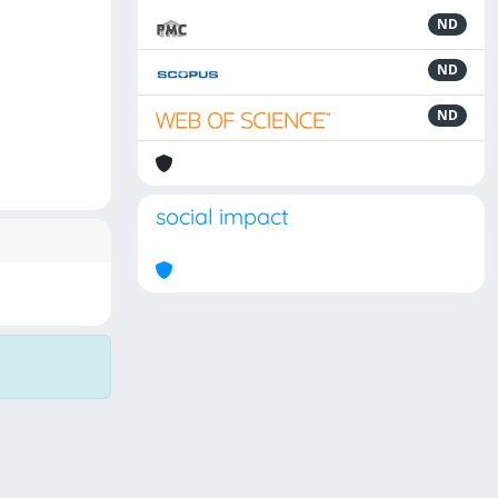
ND
ND
ND
social impact