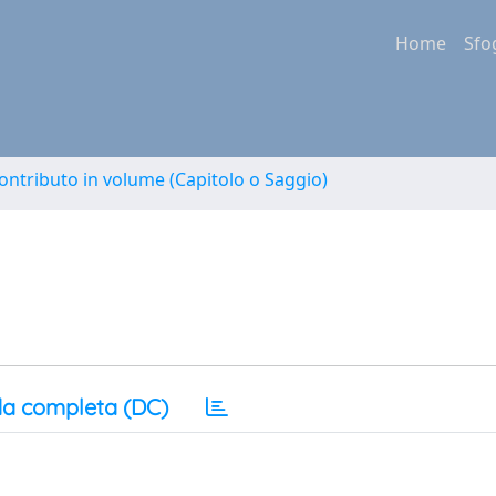
Home
Sfo
ontributo in volume (Capitolo o Saggio)
a completa (DC)