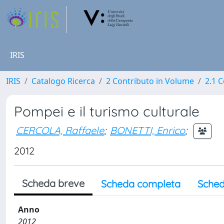
IRIS
IRIS
Catalogo Ricerca
2 Contributo in Volume
2.1 C
Pompei e il turismo culturale
CERCOLA, Raffaele
;
BONETTI, Enrico
;
2012
Scheda breve
Scheda completa
Sched
Anno
2012