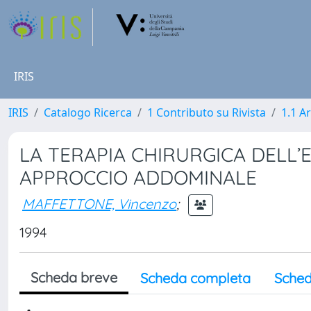
IRIS
IRIS
Catalogo Ricerca
1 Contributo su Rivista
1.1 Ar
LA TERAPIA CHIRURGICA DELL’
APPROCCIO ADDOMINALE
MAFFETTONE, Vincenzo
;
1994
Scheda breve
Scheda completa
Sched