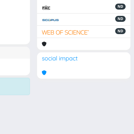
ND
ND
ND
social impact