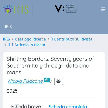
IRIS
IRIS
Catalogo Ricerca
1 Contributo su Rivista
1.1 Articolo in rivista
Shifting Borders. Seventy years of
Southern Italy through data and
maps
Nicola Pisacane
;
2025
Scheda breve
Scheda completa